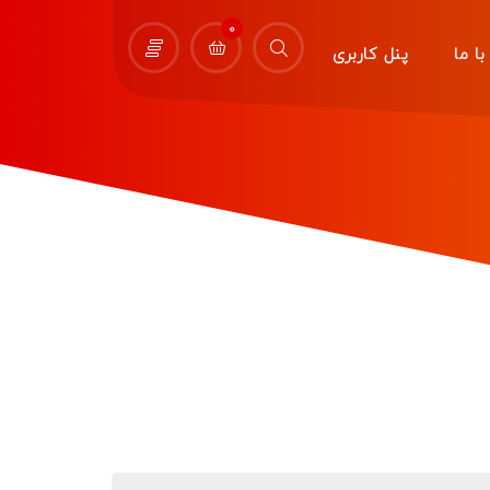
0
ا ما
پنل کاربری