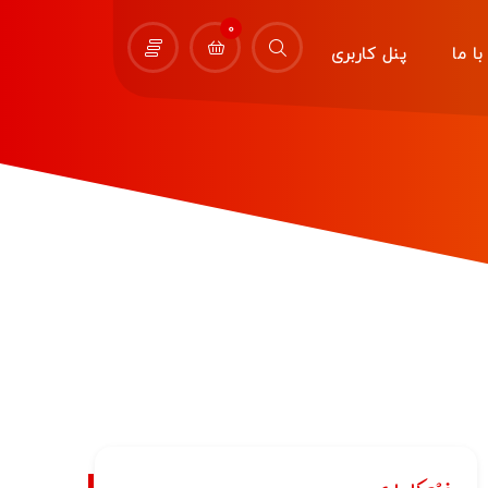
0
ا ما
پنل کاربری