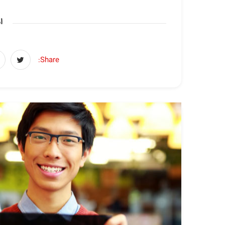
ا
Share: