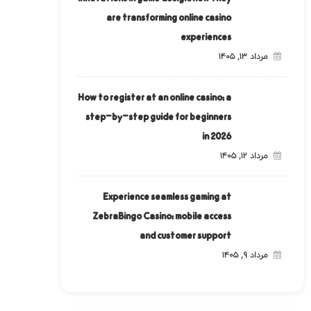
are transforming online casino
experiences
مرداد ۱۳, ۱۴۰۵
How to register at an online casino: a
step-by-step guide for beginners
in 2026
مرداد ۱۲, ۱۴۰۵
Experience seamless gaming at
ZebraBingo Casino: mobile access
and customer support
مرداد ۹, ۱۴۰۵