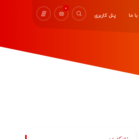
0
ا ما
پنل کاربری