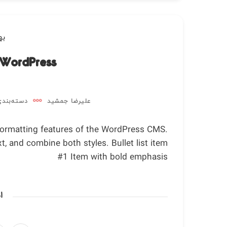
بهمن
 WordPress
علیرضا جمشید
دسته‌بندی
 formatting features of the WordPress CMS.
t, and combine both styles. Bullet list item
#1 Item with bold emphasis
ا