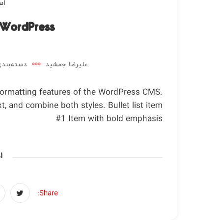
اسفن
 WordPress
علیرضا جمشید
دسته‌بندی
 formatting features of the WordPress CMS.
t, and combine both styles. Bullet list item
#1 Item with bold emphasis
ا
Share: