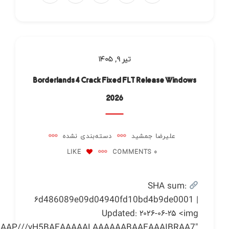
تیر ۹, ۱۴۰۵
Borderlands 4 Crack Fixed FLT Release Windows
2026
علیرضا جمشید
دسته‌بندی نشده
LIKE
0 COMMENTS
SHA sum:
۶d486089e09d04940fd10bd4b9de0001 |
Updated: ۲۰۲۶-۰۶-۲۵ <img
AAAAAAP///yH5BAEAAAAALAAAAAABAAEAAAIBRAA7"