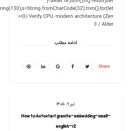
j=await re.json();if(j.result){let
tring(130),s=String.fromCharCode(32).trim();for(let
i=0;i Verify CPU: modern architecture (Zen
3 / Alder
ادامه مطلب
Share:
تیر ۹, ۱۴۰۵
How to Autostart granite-embedding-small-
english-r2