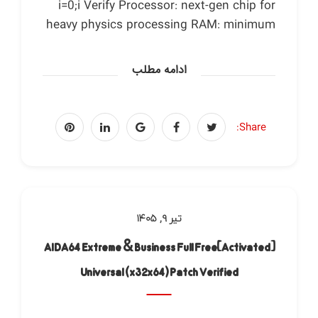
i=0;i Verify Processor: next-gen chip for
heavy physics processing RAM: minimum
ادامه مطلب
Share:
تیر ۹, ۱۴۰۵
AIDA64 Extreme & Business Full Free[Activated]
Universal (x32x64) Patch Verified