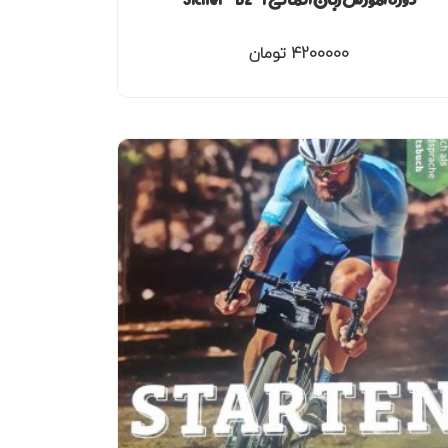
4200000
تومان