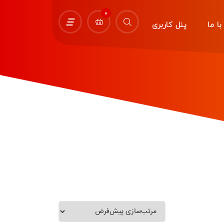
0
ا ما
پنل کاربری