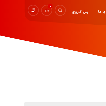
0
ا ما
پنل کاربری