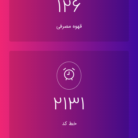
177
قهوه مصرفی
3001
خط کد