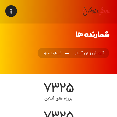
شمارنده ها
آموزش زبان آلمانی
شمارنده ها
7325
پروژه های آنلاین
7325