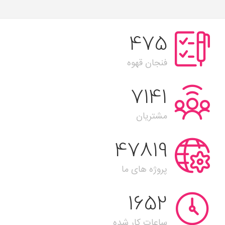
642
فنجان قهوه
9660
مشتریان
64690
پروژه های ما
2235
ساعات کار شده