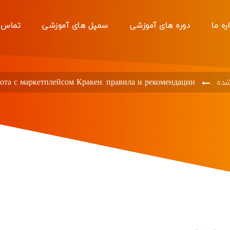
ره ما
دوره های آموزشی
سمپل های آموزشی
تماس ب
شده
бота с маркетплейсом Кракен: правила и рекомендации