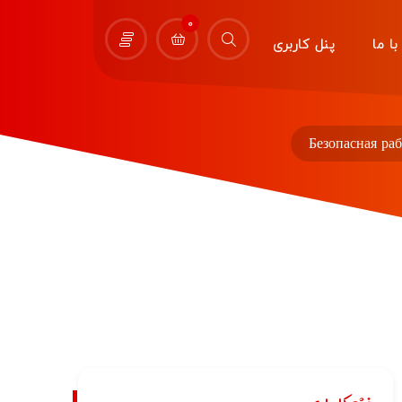
0
ا ما
پنل کاربری
Безопасная ра