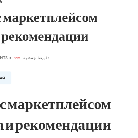
خردا
с маркетплейсом
и рекомендации
علیرضا جمشید
0 COMMENTS
دست
 с маркетплейсом
а и рекомендации