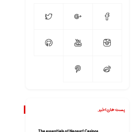
پست های اخیر.
The essentials of Neosurf Casinos