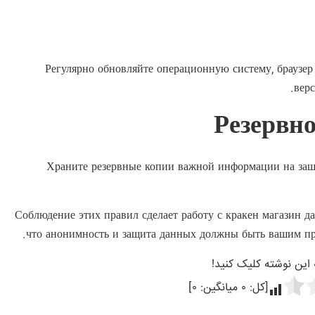
Регулярно обновляйте операционную систему, браузе
вер
Резервн
Храните резервные копии важной информации на заш
Соблюдение этих правил сделает работу с кракен магазин д
что анонимность и защита данных должны быть вашим пр
ه این نوشته کلیک کنید!
[کل:
۰
میانگین:
۰
]