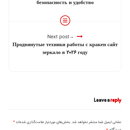
безопасность и удобство
Next post
Продвинутые техники работы с кракен сайт
зеркало в ۲۰۲۶ году
Leave a
reply
*
نشانی ایمیل شما منتشر نخواهد شد.
بخش‌های موردنیاز علامت‌گذاری شده‌اند