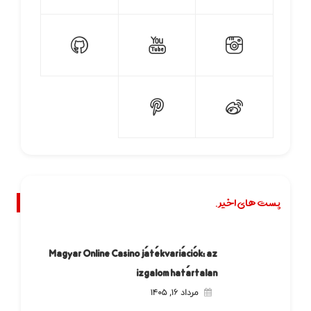
پست های اخیر.
Magyar Online Casino játékvariációk: az
izgalom határtalan
مرداد ۱۶, ۱۴۰۵