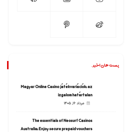
پست های اخیر.
Magyar Online Casino játékvariációk: az
izgalom határtalan
مرداد ۱۶, ۱۴۰۵
The essentials of Neosurf Casinos
Australia: Enjoy secure prepaid vouchers