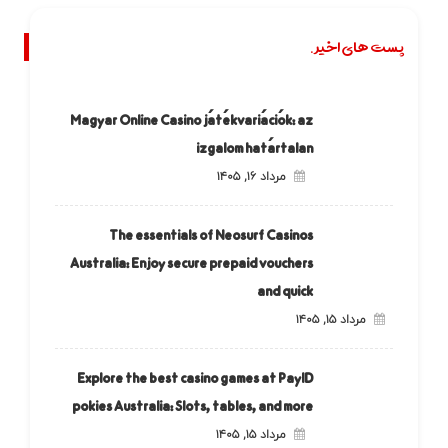
پست های اخیر.
Magyar Online Casino játékvariációk: az
izgalom határtalan
مرداد ۱۶, ۱۴۰۵
The essentials of Neosurf Casinos
Australia: Enjoy secure prepaid vouchers
and quick
مرداد ۱۵, ۱۴۰۵
Explore the best casino games at PayID
pokies Australia: Slots, tables, and more
مرداد ۱۵, ۱۴۰۵