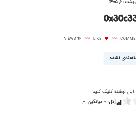
شت ۲۱, ۱۴۰۵
0x30c33
94 VIEWS
LIKE
ه‌بندی نشده
ه این نوشته کلیک کنید!
[کل:
۰
میانگین:
۰
]