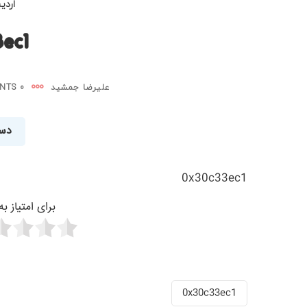
اردیبه
ec1
علیرضا جمشید
0 COMMENTS
دست
0x30c33ec1
برای امتیاز ب
0x30c33ec1