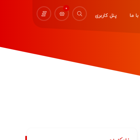
0
ا ما
پنل کاربری