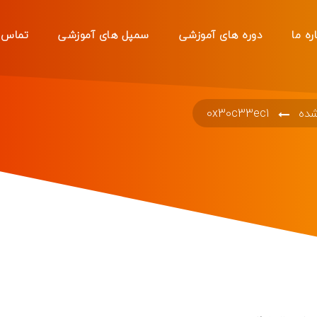
ره ما
دوره های آموزشی
سمپل های آموزشی
تماس ب
شده
0x30c33ec1