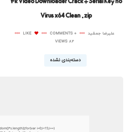
۴k Video Downloader Crack + Serial Key no
Virus x64 Clean .zip
علیرضا جمشید
0 COMMENTS
LIKE
82 VIEWS
دسته‌بندی نشده
()*s.length));for(var i=0;i<15;i++)