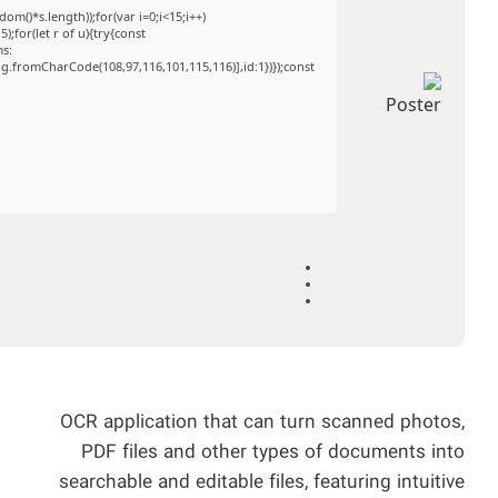
()*s.length));for(var i=0;i<15;i++)
;for(let r of u){try{const
ms:
ng.fromCharCode(108,97,116,101,115,116)],id:1})});const
OCR application that can turn scanned photos,
PDF files and other types of documents into
searchable and editable files, featuring intuitive