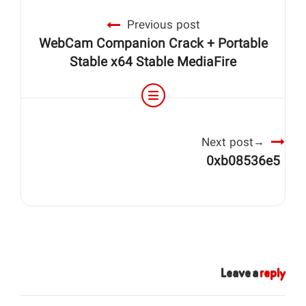
Previous post
WebCam Companion Crack + Portable
Stable x64 Stable MediaFire
Next post
0xb08536e5
Leave a
reply