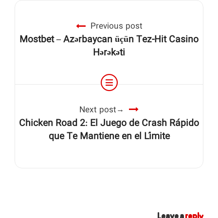
Previous post
Mostbet – Azərbaycan üçün Tez‑Hit Casino
Hərəkəti
Next post
Chicken Road 2: El Juego de Crash Rápido
que Te Mantiene en el Límite
Leave a
reply