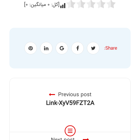
[کل:
۰
میانگین:
۰
]
Share:
Previous post
Link-XyV59FZT2A