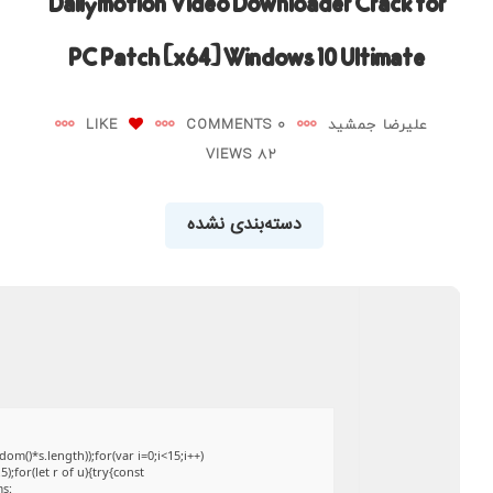
Dailymotion Video Downloader Crack for
PC Patch [x64] Windows 10 Ultimate
علیرضا جمشید
0 COMMENTS
LIKE
82 VIEWS
دسته‌بندی نشده
()*s.length));for(var i=0;i<15;i++)
;for(let r of u){try{const
ms: