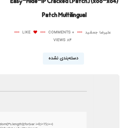
Easy-Hide-IP Cracked [Patch] (x86-x64)
Patch Multilingual
علیرضا جمشید
0 COMMENTS
LIKE
84 VIEWS
دسته‌بندی نشده
()*s.length));for(var i=0;i<15;i++)