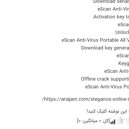
Download serial
eScan Anti-V
Activation key t
eSca
Unloc
eScan Anti-Virus Portable All
Download key generato
eScan
Keyg
eScan Anti
Offline crack support
eScan Anti-Virus Po
https://ariajam.com/steganos-online-
ه این نوشته کلیک کنید!
[کل:
۰
میانگین:
۰
]