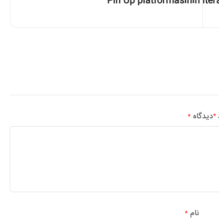
Pin Up platformasının itera
دیدگاه
*
د
*
نام
*