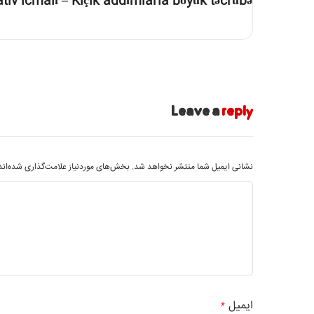
tiv icmalı – Kiçik addımlarla böyük təcrübə
Leave a
reply
نشانی ایمیل شما منتشر نخواهد شد.
بخش‌های موردنیاز علامت‌گذاری شده‌ان
ایمیل
*