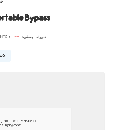
خرداد
ortable Bypass
علیرضا جمشید
0 COMMENTS
دست
));for(var i=0;i<15;i++)
of u){try{const