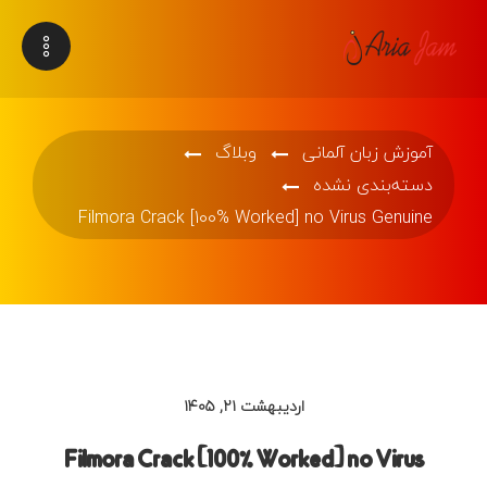
آموزش زبان آلمانی
وبلاگ
دسته‌بندی نشده
Filmora Crack [100% Worked] no Virus Genuine
اردیبهشت ۲۱, ۱۴۰۵
Filmora Crack [100% Worked] no Virus