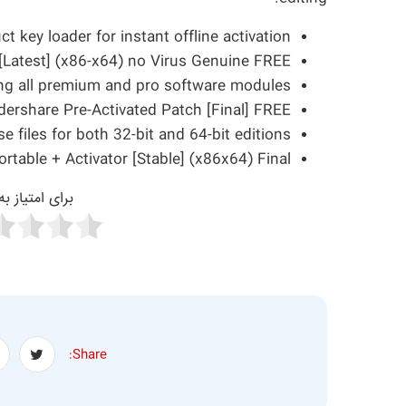
t key loader for instant offline activation
[Latest] (x86-x64) no Virus Genuine FREE
ing all premium and pro software modules
ershare Pre-Activated Patch [Final] FREE
se files for both 32-bit and 64-bit editions
rtable + Activator [Stable] (x86x64) Final
برای امتیاز ب
Share: