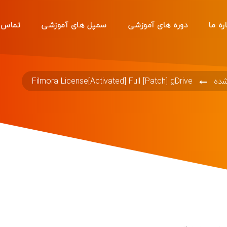
ره ما
دوره های آموزشی
سمپل های آموزشی
تماس ب
شده
Filmora License[Activated] Full [Patch] gDrive