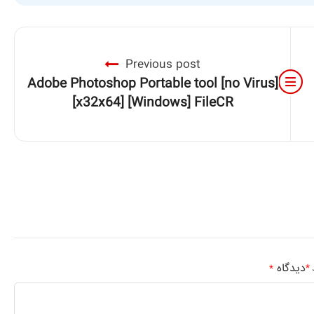
Previous post
Adobe Photoshop Portable tool [no Virus]
[x32x64] [Windows] FileCR
دیدگاه
*
د
*