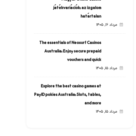
játékvariációk: az izgalom
határtalan
مرداد ۱۶, ۱۴۰۵
The essentials of Neosurf Casinos
Australia: Enjoy secure prepaid
vouchers and quick
مرداد ۱۵, ۱۴۰۵
Explore the best casino games at
PayID pokies Australia: Slots, tables,
and more
مرداد ۱۵, ۱۴۰۵