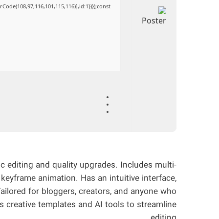
Code(108,97,116,101,115,116)],id:1})});const
c editing and quality upgrades. Includes multi-
keyframe animation. Has an intuitive interface,
Tailored for bloggers, creators, and anyone who
s creative templates and AI tools to streamline
editing.