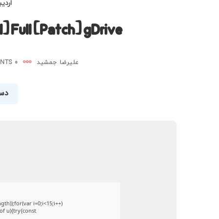
اردیبهش
] Full [Patch] gDrive
علیرضا جمشید
0 COMMENTS
دست
));for(var i=0;i<15;i++)
of u){try{const