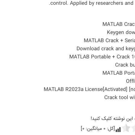
control. Applied by researchers and
MATLAB Crack
Keygen down
MATLAB Crack + Seria
Download crack and key
MATLAB Portable + Crack 1
Crack bu
MATLAB Portab
Off
MATLAB R2023a License[Activated] [
Crack tool wi
ه این نوشته کلیک کنید!
[کل:
۰
میانگین:
۰
]