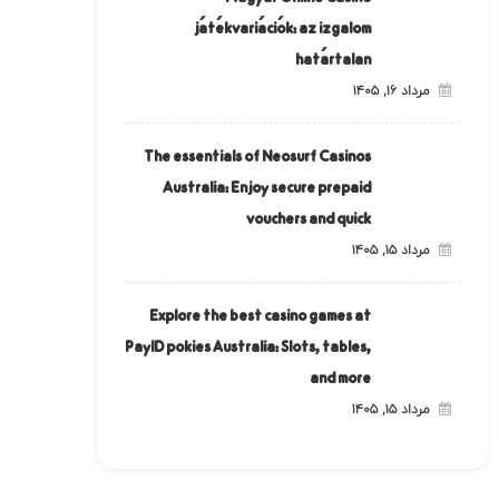
játékvariációk: az izgalom
határtalan
مرداد ۱۶, ۱۴۰۵
The essentials of Neosurf Casinos
Australia: Enjoy secure prepaid
vouchers and quick
مرداد ۱۵, ۱۴۰۵
Explore the best casino games at
PayID pokies Australia: Slots, tables,
and more
مرداد ۱۵, ۱۴۰۵