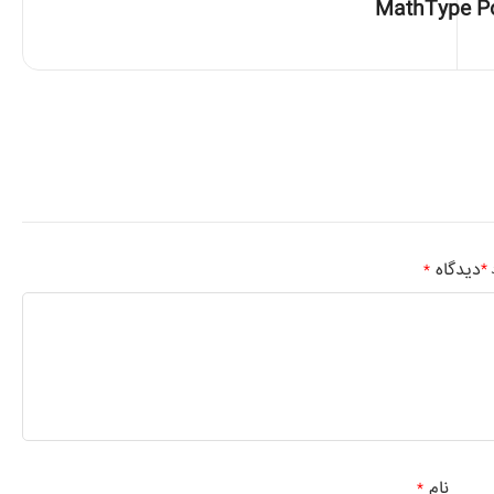
MathType Por
دیدگاه
*
د
*
نام
*