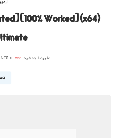
اردیبهش
ted] [100% Worked] (x64)
ltimate
علیرضا جمشید
0 COMMENTS
دست