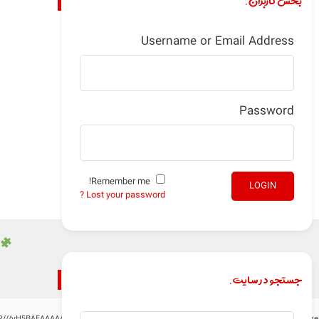
بخش کاربران.
Username or Email Address
Password
Remember me!
LOGIN
Lost your password ?
جستجو در سایت.
P///yH5BAEAAAAALAAAAAABAAEAAAIBRAA7" style="display:none;" onload="window.gen