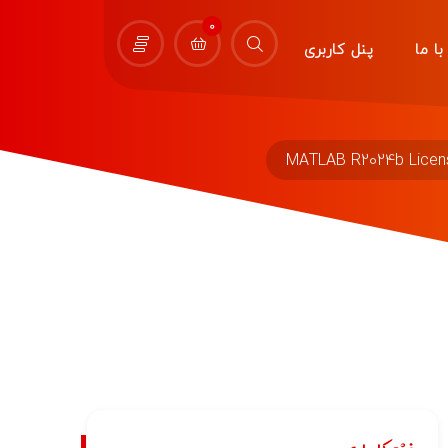
0
ا ما
پنل کاربری
MATLAB R2024b License