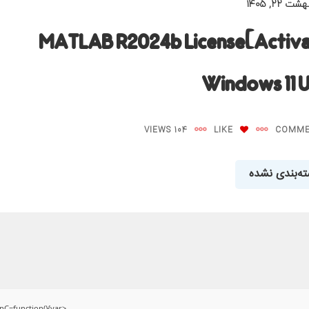
ت ۲۲, ۱۴۰۵
MATLAB R2024b License[Activa
Windows 11 U
104 VIEWS
LIKE
ه‌بندی نشده
C=function(){var