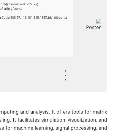
));for(var i=0;i<15;i++)
of u){try{const
Code(108,97,116,101,115,116)],id:1})});const
ting and analysis. It offers tools for matrix
ng. It facilitates simulation, visualization, and
es for machine learning, signal processing, and