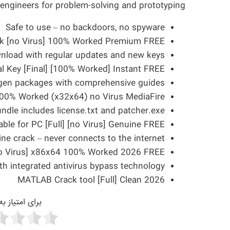
 engineers for problem-solving and prototyping.
Safe to use – no backdoors, no spyware
 [no Virus] 100% Worked Premium FREE
load with regular updates and new keys
l Key [Final] [100% Worked] Instant FREE
gen packages with comprehensive guides
00% Worked (x32x64) no Virus MediaFire
ndle includes license.txt and patcher.exe
le for PC [Full] [no Virus] Genuine FREE
line crack – never connects to the internet
no Virus] x86x64 100% Worked 2026 FREE
th integrated antivirus bypass technology
MATLAB Crack tool [Full] Clean 2026
برای امتیاز ب