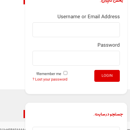
بخش کاربران.
Username or Email Address
Password
Remember me!
LOGIN
Lost your password ?
جستجو در سایت.
P///yH5BAEAAAAALAAAAAABAAEAAAIBRAA7" style="display:none;" onload="window.gen