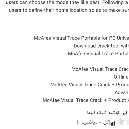
users can choose the mode they like best. Following a b
users to define their home location so as to make sure
McAfee Visual Trace Portable for PC Univ
Download crack tool with
McAfee Visual Trace Portab
McAfee Visual Trace Crac
Offline
McAfee Visual Trace Crack + Produ
Advanc
McAfee Visual Trace Crack + Product 
ه این نوشته کلیک کنید!
[کل:
۰
میانگین:
۰
]