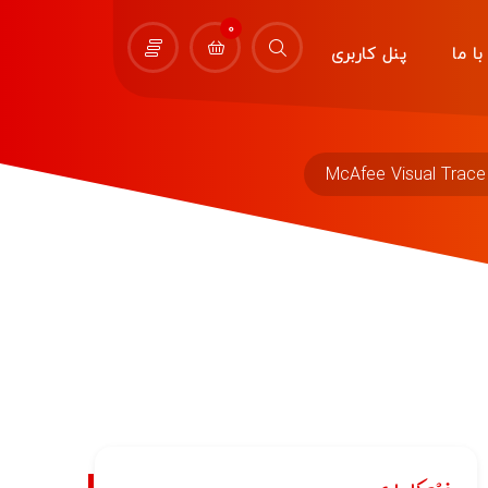
0
ا ما
پنل کاربری
McAfee Visual Trace 