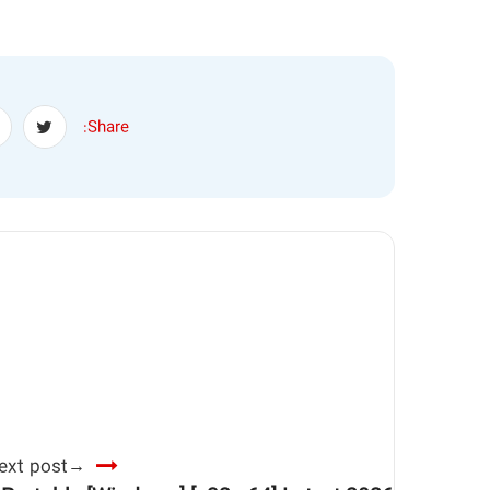
Share:
ext post