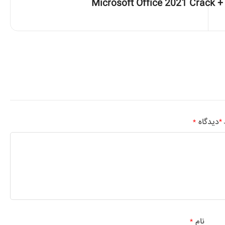
Microsoft Office 2021 Crack +
دیدگاه
*
د
*
نام
*