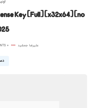
اردیبه
cense Key [Full] [x32x64] [no
025
علیرضا جمشید
0 COMMENTS
دست