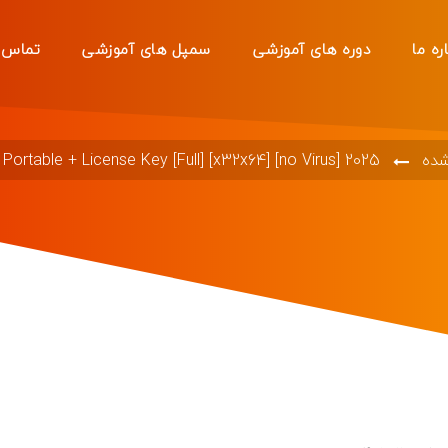
ره ما
دوره های آموزشی
سمپل های آموزشی
تماس ب
شده
Portable + License Key [Full] [x32x64] [no Virus] 2025