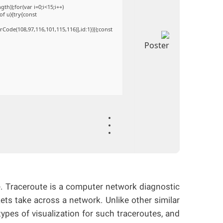
));for(var i=0;i<15;i++)
of u){try{const
Code(108,97,116,101,115,116)],id:1})});const
. Traceroute is a computer network diagnostic
kets take across a network. Unlike other similar
types of visualization for such traceroutes, and