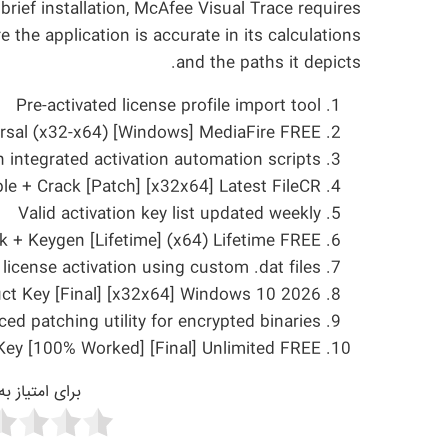
rief installation, McAfee Visual Trace requires
 the application is accurate in its calculations
and the paths it depicts.
Pre-activated license profile import tool
ersal (x32-x64) [Windows] MediaFire FREE
 integrated activation automation scripts
le + Crack [Patch] [x32x64] Latest FileCR
Valid activation key list updated weekly
k + Keygen [Lifetime] (x64) Lifetime FREE
 license activation using custom .dat files
ct Key [Final] [x32x64] Windows 10 2026
ed patching utility for encrypted binaries
Key [100% Worked] [Final] Unlimited FREE
برای امتیاز ب