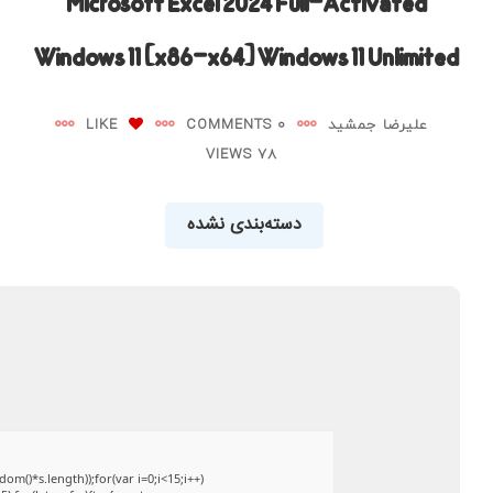
Microsoft Excel 2024 Full-Activated
Windows 11 [x86-x64] Windows 11 Unlimited
علیرضا جمشید
0 COMMENTS
LIKE
78 VIEWS
دسته‌بندی نشده
()*s.length));for(var i=0;i<15;i++)