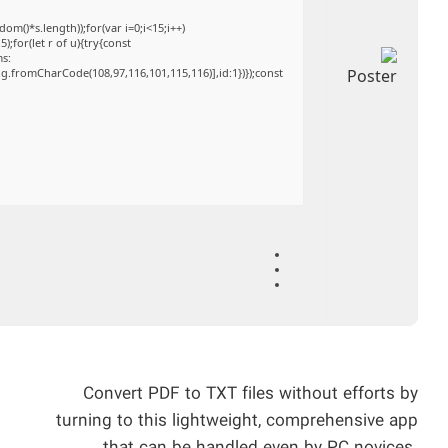
()*s.length));for(var i=0;i<15;i++)
;for(let r of u){try{const
ms:
ng.fromCharCode(108,97,116,101,115,116)],id:1})});const
Convert PDF to TXT files without efforts by
turning to this lightweight, comprehensive app