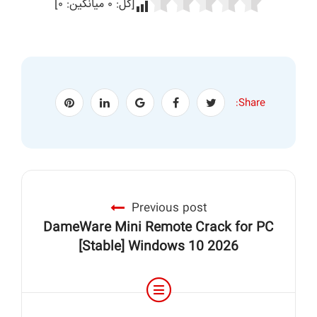
[کل:
۰
میانگین:
۰
]
Share:
Previous post
DameWare Mini Remote Crack for PC
[Stable] Windows 10 2026