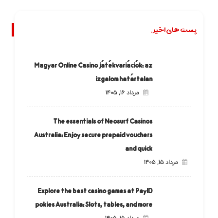
پست های اخیر.
Magyar Online Casino játékvariációk: az
izgalom határtalan
مرداد ۱۶, ۱۴۰۵
The essentials of Neosurf Casinos
Australia: Enjoy secure prepaid vouchers
and quick
مرداد ۱۵, ۱۴۰۵
Explore the best casino games at PayID
pokies Australia: Slots, tables, and more