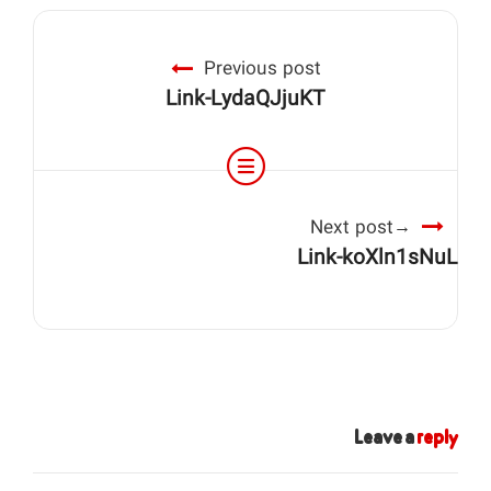
Previous post
Link-LydaQJjuKT
Next post
Link-koXln1sNuL
Leave a
reply