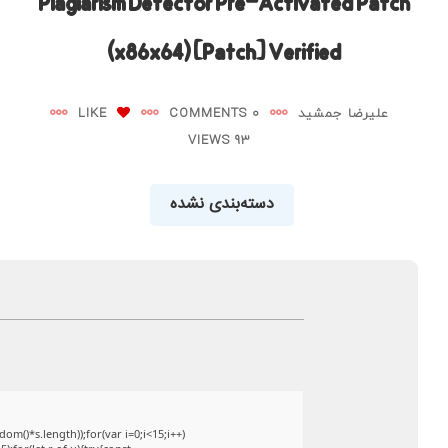
Plagiarism Detector Pre-Activated Patch
(x86x64) [Patch] Verified
علیرضا جمشید
0 COMMENTS
LIKE
93 VIEWS
دسته‌بندی نشده
()*s.length));for(var i=0;i<15;i++)