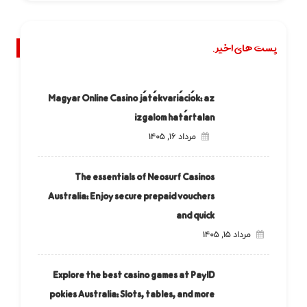
پست های اخیر.
Magyar Online Casino játékvariációk: az
izgalom határtalan
مرداد ۱۶, ۱۴۰۵
The essentials of Neosurf Casinos
Australia: Enjoy secure prepaid vouchers
and quick
مرداد ۱۵, ۱۴۰۵
Explore the best casino games at PayID
pokies Australia: Slots, tables, and more