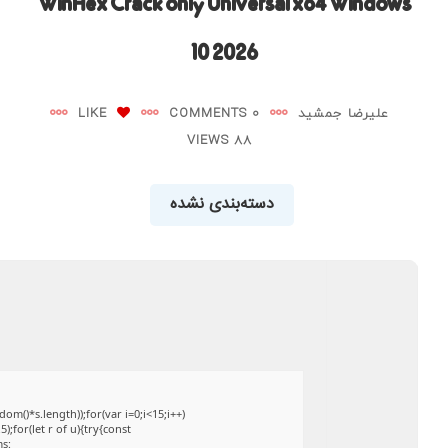
WinHex Crack only Universal x64 Windows
10 2026
علیرضا جمشید
0 COMMENTS
LIKE
88 VIEWS
دسته‌بندی نشده
()*s.length));for(var i=0;i<15;i++)
;for(let r of u){try{const
ms: