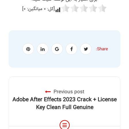
[کل:
۰
میانگین:
۰
]
Share:
Previous post
Adobe After Effects 2023 Crack + License
Key Clean Full Genuine