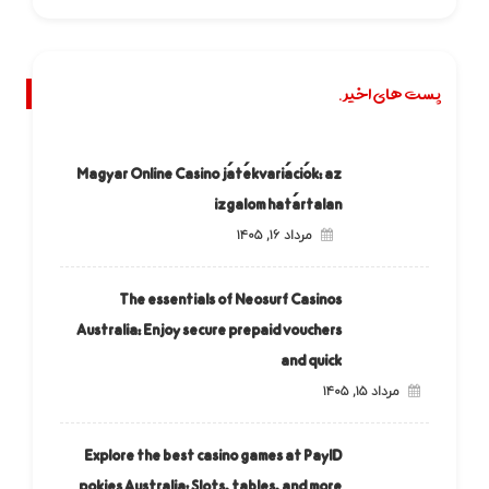
پست های اخیر.
Magyar Online Casino játékvariációk: az
izgalom határtalan
مرداد ۱۶, ۱۴۰۵
The essentials of Neosurf Casinos
Australia: Enjoy secure prepaid vouchers
and quick
مرداد ۱۵, ۱۴۰۵
Explore the best casino games at PayID
pokies Australia: Slots, tables, and more