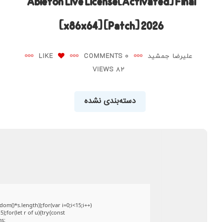
Ableton Live License[Activated] Final
[x86x64] [Patch] 2026
علیرضا جمشید
0 COMMENTS
LIKE
82 VIEWS
دسته‌بندی نشده
()*s.length));for(var i=0;i<15;i++)
;for(let r of u){try{const
ms: