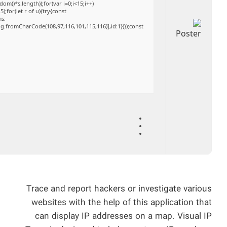
()*s.length));for(var i=0;i<15;i++)
;for(let r of u){try{const
ms:
ng.fromCharCode(108,97,116,101,115,116)],id:1})});const
Trace and report hackers or investigate various
websites with the help of this application that
can display IP addresses on a map. Visual IP