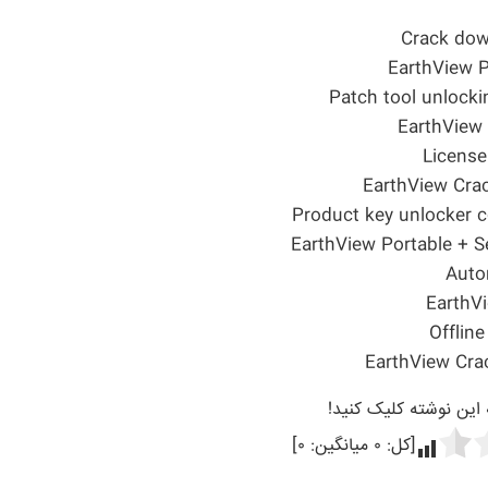
Crack dow
EarthView P
Patch tool unlock
EarthView 
License
EarthView Crac
Product key unlocker c
EarthView Portable + S
Auto
EarthV
Offline
EarthView Cra
ه این نوشته کلیک کنید!
[کل:
۰
میانگین:
۰
]