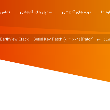
ره ما
دوره های آموزشی
سمپل های آموزشی
تماس ب
شده
EarthView Crack + Serial Key Patch (x32-x64) [Patch]