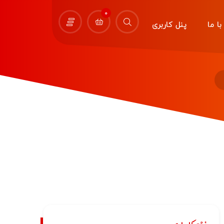
0
ا ما
پنل کاربری