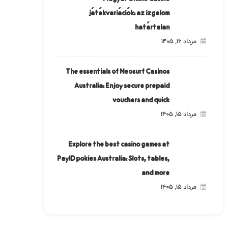
játékvariációk: az izgalom
határtalan
مرداد ۱۶, ۱۴۰۵
The essentials of Neosurf Casinos
Australia: Enjoy secure prepaid
vouchers and quick
مرداد ۱۵, ۱۴۰۵
Explore the best casino games at
PayID pokies Australia: Slots, tables,
and more
مرداد ۱۵, ۱۴۰۵