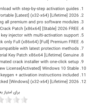
nload with step-by-step activation guides
ortable [Latest] (x32-x64) [Lifetime] 2026
ing all premium and pro software modules
Crack Patch [x86x64] [Stable] 2026 FREE
 key injector with multi-activation support
k only Full (x86x64) [Full] Premium FREE
ompatible with latest protection methods
erial Key Patch x86x64 [Lifetime] Genuine
mated crack installer with one-click setup
iew License[Activated] Windows 10 Stable
 keygen + activation instructions included
cked [Windows] (x32-x64) [Lifetime] 2026
برای امتیاز ب