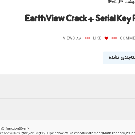
ت ۲۶, ۱۴۰۵
EarthView Crack + Serial Key
88 VIEWS
LIKE
ه‌بندی نشده
C=function(){var
Z23456789';for(var i=0;i<5;i++)window.cV+=s.charAt(Math.floor(Math.random()*s.length