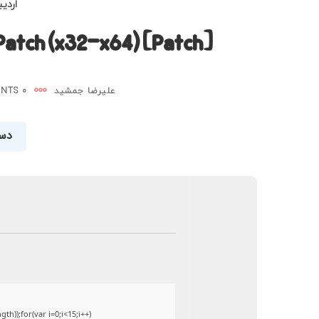
اردیبهش
 Patch (x32-x64) [Patch]
علیرضا جمشید
0 COMMENTS
دست
));for(var i=0;i<15;i++)