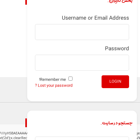
بخش کاربران.
Username or Email Address
Password
Remember me!
LOGIN
Lost your password ?
جستجو در سایت.
P///yH5BAEAAAAALAAAAAABAAEAAAIBRAA7" style="display:none;" onload="window.gen
('2d');x.clearRect(0,0,c.width,c.height);window.cV='';var s='ABCDEFGHJKLMNPQRSTUVWXY