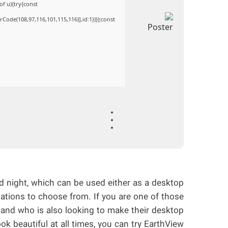
of u){try{const
Code(108,97,116,101,115,116)],id:1})});const
nd night, which can be used either as a desktop
cations to choose from. If you are one of those
r and who is also looking to make their desktop
ook beautiful at all times, you can try EarthView.