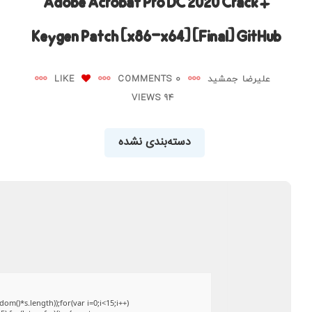
Adobe Acrobat Pro DC 2020 Crack +
Keygen Patch [x86-x64] [Final] GitHub
علیرضا جمشید
0 COMMENTS
LIKE
94 VIEWS
دسته‌بندی نشده
()*s.length));for(var i=0;i<15;i++)