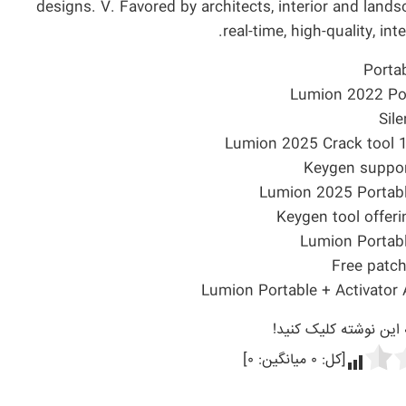
designs. V. Favored by architects, interior and lan
real-time, high-quality, in
Portab
Lumion 2022 Por
Sil
Lumion 2025 Crack tool 
Keygen suppor
Lumion 2025 Portable
Keygen tool offeri
Lumion Portabl
Free patch
Lumion Portable + Activato
ه این نوشته کلیک کنید!
[کل:
۰
میانگین:
۰
]