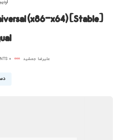
اردیبهش
iversal (x86-x64) [Stable]
gual
علیرضا جمشید
0 COMMENTS
دست