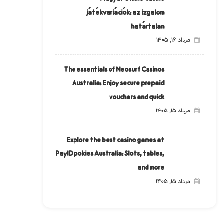
játékvariációk: az izgalom
határtalan
مرداد ۱۶, ۱۴۰۵
The essentials of Neosurf Casinos
Australia: Enjoy secure prepaid
vouchers and quick
مرداد ۱۵, ۱۴۰۵
Explore the best casino games at
PayID pokies Australia: Slots, tables,
and more
مرداد ۱۵, ۱۴۰۵