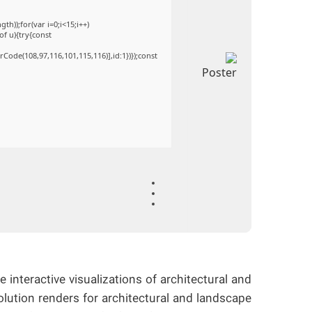
));for(var i=0;i<15;i++)
of u){try{const
Code(108,97,116,101,115,116)],id:1})});const
 interactive visualizations of architectural and
lution renders for architectural and landscape