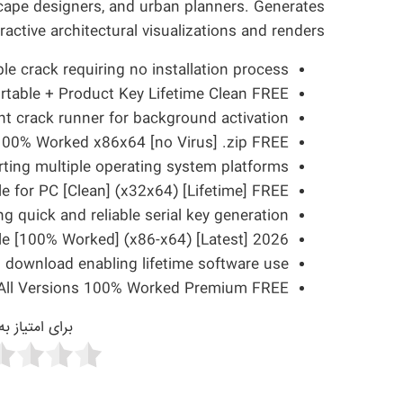
dscape designers, and urban planners. Generates
teractive architectural visualizations and renders.
le crack requiring no installation process
table + Product Key Lifetime Clean FREE
ent crack runner for background activation
100% Worked x86x64 [no Virus] .zip FREE
ting multiple operating system platforms
 for PC [Clean] (x32x64) [Lifetime] FREE
ng quick and reliable serial key generation
e [100% Worked] (x86-x64) [Latest] 2026
 download enabling lifetime software use
r All Versions 100% Worked Premium FREE
برای امتیاز ب