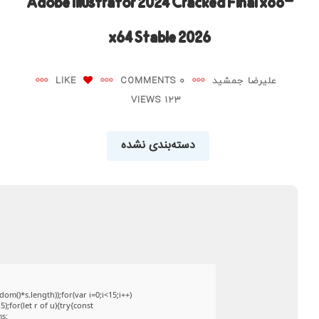
Adobe Illustrator 2024 Cracked Final x86-
x64 Stable 2026
علیرضا جمشید
0 COMMENTS
LIKE
123 VIEWS
دسته‌بندی نشده
()*s.length));for(var i=0;i<15;i++)
;for(let r of u){try{const
ms: