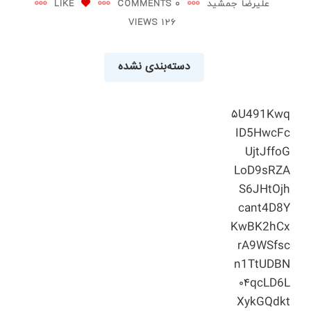
علیرضا جمشید
0 COMMENTS
LIKE
126 VIEWS
دسته‌بندی نشده
۵U491Kwq
ID5HwcFc
UjtJffoG
LoD9sRZA
S6JHtOjh
cant4D8Y
KwBK2hCx
rA9WSfsc
n1TtUDBN
۰۴qcLD6L
XykGQdkt