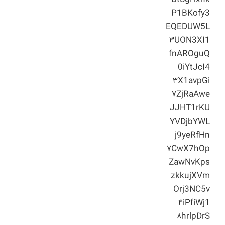
P1BKofy3
EQEDUW5L
۳UON3XI1
fnAROguQ
0iYtJcI4
۳X1avpGi
۷ZjRaAwe
JJHT1rKU
YVDjbYWL
j9yeRfHn
۷CwX7hOp
ZawNvKps
zkkujXVm
Orj3NC5v
۴iPfiWj1
۸hrlpDrS