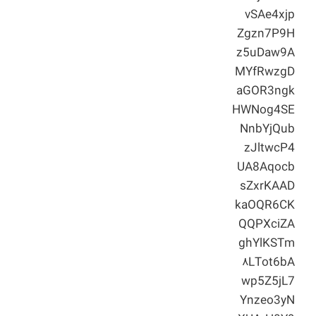
vSAe4xjp
Zgzn7P9H
z5uDaw9A
MYfRwzgD
aGOR3ngk
HWNog4SE
NnbYjQub
zJltwcP4
UA8Aqocb
sZxrKAAD
kaOQR6CK
QQPXciZA
ghYlKSTm
۸LTot6bA
wp5Z5jL7
Ynzeo3yN