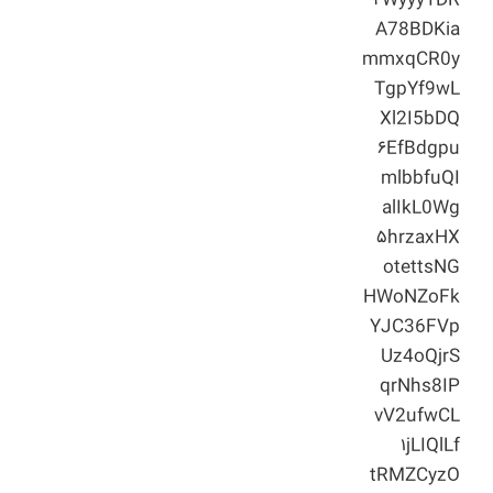
۲Wyyy1DR
A78BDKia
mmxqCR0y
TgpYf9wL
Xl2I5bDQ
۶EfBdgpu
mlbbfuQI
alIkL0Wg
۵hrzaxHX
otettsNG
HWoNZoFk
YJC36FVp
Uz4oQjrS
qrNhs8IP
vV2ufwCL
۱jLIQlLf
tRMZCyzO