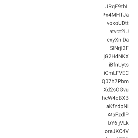
JRqF9tbL
۶x4MHTJa
voxoUDtt
atvct2iU
cxyXniDa
SlNrjI2F
jG2HdNKX
iBfnUyts
iCmLFVEC
Q07h7Pbm
Xd2sOGvu
hcW4oBXB
aKfYdpNI
۵۱aFzdlP
bY6ljVLk
oreJKC4V