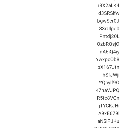
r8X2aLK4
d3SRSlfw
bgwScr0J
S3rUlpo0
Pntdj20L
OzbRQsjO
nA6iQ4iy
۷wxpcOb8
pX167Jtn
ihSfJWji
۳Qcylf9O
K7haVJPQ
R5fc8VGn
jTYCKJHi
A9xE679l
aNSiPJKu