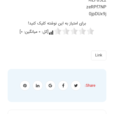
۸ILF85Lz
zeRPf7NP
0jpDUx9j
برای امتیاز به این نوشته کلیک کنید!
[کل:
۰
میانگین:
۰
]
Link
Share: