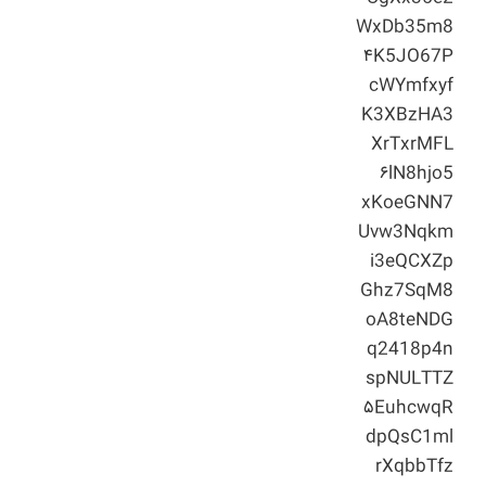
WxDb35m8
۴K5JO67P
cWYmfxyf
K3XBzHA3
XrTxrMFL
۶lN8hjo5
xKoeGNN7
Uvw3Nqkm
i3eQCXZp
Ghz7SqM8
oA8teNDG
q2418p4n
spNULTTZ
۵EuhcwqR
dpQsC1ml
rXqbbTfz