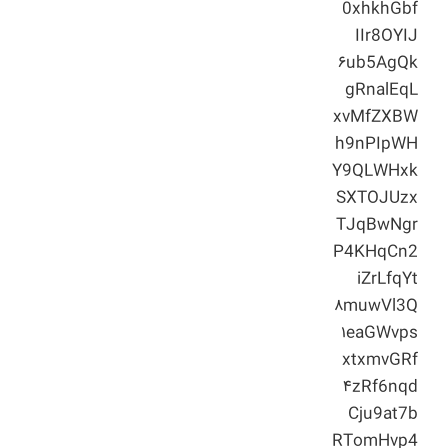
0xhkhGbf
IIr8OYIJ
۶ub5AgQk
gRnalEqL
xvMfZXBW
h9nPIpWH
Y9QLWHxk
SXTOJUzx
TJqBwNgr
P4KHqCn2
iZrLfqYt
۸muwVl3Q
۱eaGWvps
xtxmvGRf
۴zRf6nqd
Cju9at7b
RTomHvp4