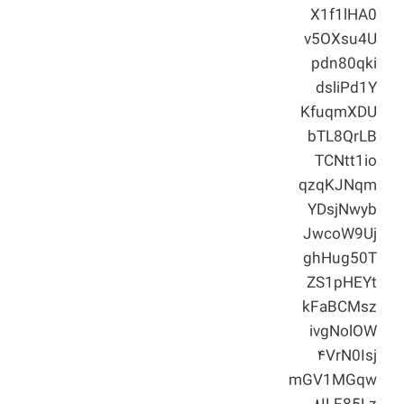
X1f1lHA0
v5OXsu4U
pdn80qki
dsliPd1Y
KfuqmXDU
bTL8QrLB
TCNtt1io
qzqKJNqm
YDsjNwyb
JwcoW9Uj
ghHug50T
ZS1pHEYt
kFaBCMsz
ivgNolOW
۴VrN0Isj
mGV1MGqw