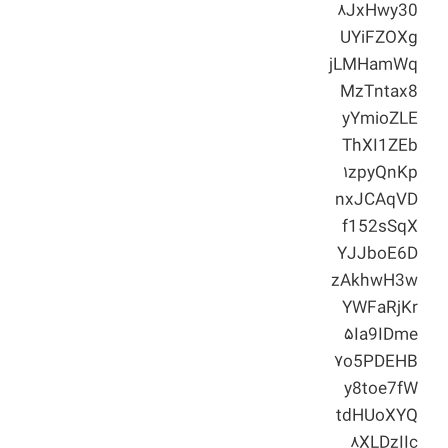
۸JxHwy30
UYiFZOXg
jLMHamWq
MzTntax8
yYmioZLE
ThXI1ZEb
۱zpyQnKp
nxJCAqVD
f152sSqX
YJJboE6D
zAkhwH3w
YWFaRjKr
۵Ia9IDme
۷o5PDEHB
y8toe7fW
tdHUoXYQ
۸XLDzIIc