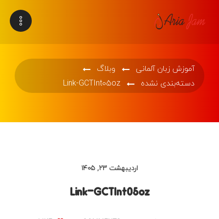
آموزش زبان آلمانی
وبلاگ
دسته‌بندی نشده
Link-GCTInt05oz
اردیبهشت ۲۳, ۱۴۰۵
Link-GCTInt05oz