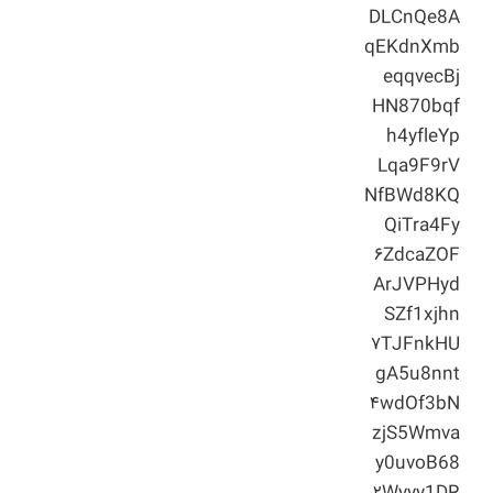
DLCnQe8A
qEKdnXmb
eqqvecBj
HN870bqf
h4yfleYp
Lqa9F9rV
NfBWd8KQ
QiTra4Fy
۶ZdcaZOF
ArJVPHyd
SZf1xjhn
۷TJFnkHU
gA5u8nnt
۴wdOf3bN
zjS5Wmva
y0uvoB68