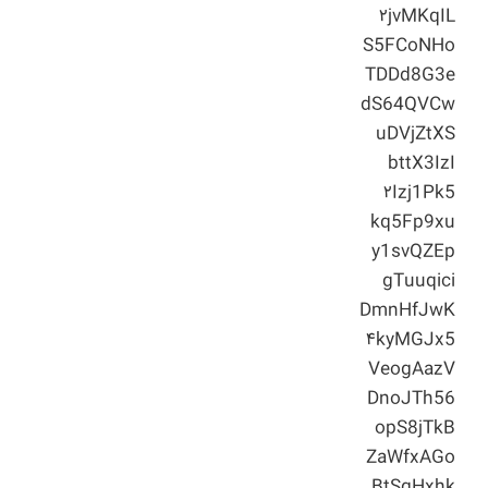
۲jvMKqIL
S5FCoNHo
TDDd8G3e
dS64QVCw
uDVjZtXS
bttX3IzI
۲Izj1Pk5
kq5Fp9xu
y1svQZEp
gTuuqici
DmnHfJwK
۴kyMGJx5
VeogAazV
DnoJTh56
opS8jTkB
ZaWfxAGo
BtSgHxhk