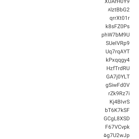
XUArH0Y9
۸lztBbG2
qrrXt01r
k8sFZ0Ps
phW7bM9U
SUeIVRp9
Uq7rqAYT
kPxqqgy4
HzfTrdRU
GA7j0YLT
gSiwFd0V
rZk9Rz7i
Kj4BIvrS
bT6K7kSF
GCgL8XSD
F67VCvpk
۵g7U2wJp