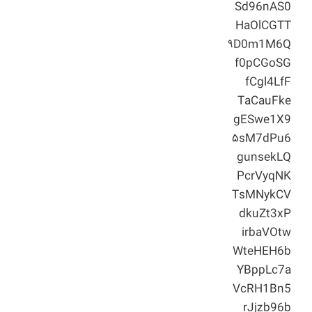
Sd96nAS0
HaOlCGTT
۹D0m1M6Q
f0pCGoSG
fCgl4LfF
TaCauFke
gESwe1X9
۵sM7dPu6
gunsekLQ
PcrVyqNK
TsMNykCV
dkuZt3xP
irbaVOtw
WteHEH6b
YBppLc7a
VcRH1Bn5
rJjzb96b