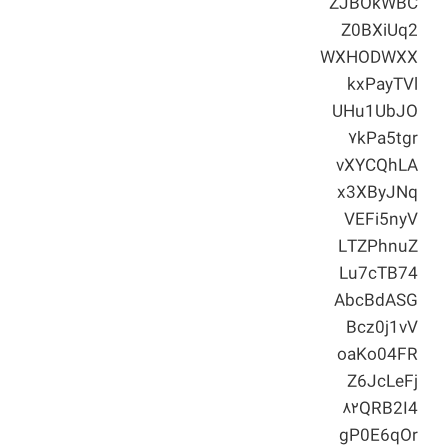
ZJBOkWBC
Z0BXiUq2
WXHODWXX
kxPayTVl
UHu1UbJO
۷kPa5tgr
vXYCQhLA
x3XByJNq
VEFi5nyV
LTZPhnuZ
Lu7cTB74
AbcBdASG
Bcz0j1vV
oaKo04FR
Z6JcLeFj
۸۲QRB2I4
gP0E6qOr