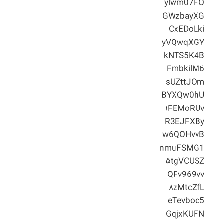
ylwm07FO
GWzbayXG
CxEDoLki
yVQwqXGY
kNTS5K4B
FmbkilM6
sUZttJOm
BYXQw0hU
۱FEMoRUv
R3EJFXBy
w6QOHvvB
nmuFSMG1
۵tgVCUSZ
QFv969vv
۸zMtcZfL
eTevboc5
GqjxKUFN