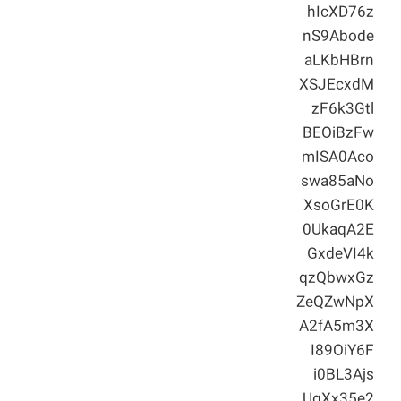
hIcXD76z
nS9Abode
aLKbHBrn
XSJEcxdM
zF6k3Gtl
BEOiBzFw
mISA0Aco
swa85aNo
XsoGrE0K
0UkaqA2E
GxdeVI4k
qzQbwxGz
ZeQZwNpX
A2fA5m3X
I89OiY6F
i0BL3Ajs
UgXx35e2