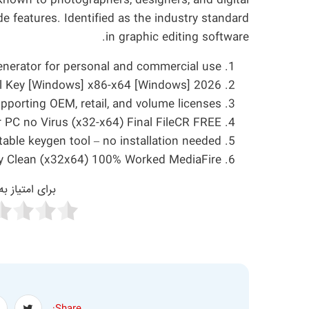
 Known to photographers, designers, and digital
e features. Identified as the industry standard
in graphic editing software.
enerator for personal and commercial use
l Key [Windows] x86-x64 [Windows] 2026
pporting OEM, retail, and volume licenses
PC no Virus (x32-x64) Final FileCR FREE
table keygen tool – no installation needed
y Clean (x32x64) 100% Worked MediaFire
برای امتیاز ب