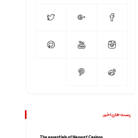
پست های اخیر.
The essentials of Neosurf Casinos