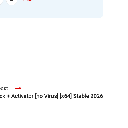
Share:
post
 + Activator [no Virus] [x64] Stable 2026