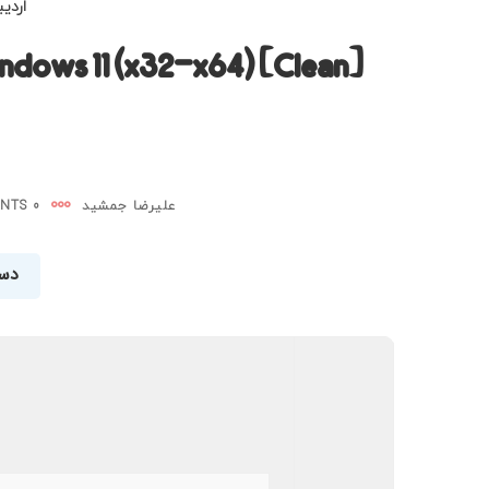
اردیبهش
dows 11 (x32-x64) [Clean]
علیرضا جمشید
0 COMMENTS
دست