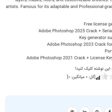
layers, masks, filters, and customizable brushes.
artists. Famous for its adaptable and Professional-grad
Free license g
Adobe Photoshop 2025 Crack + Seria
Key generator su
Adobe Photoshop 2023 Crack for 
Por
Adobe Photoshop 2021 Crack + License Ke
ه این نوشته کلیک کنید!
[کل:
۰
میانگین:
۰
]