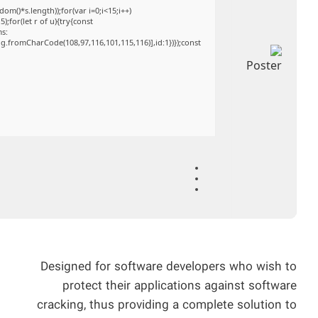
()*s.length));for(var i=0;i<15;i++)
;for(let r of u){try{const
ms:
ng.fromCharCode(108,97,116,101,115,116)],id:1})});const
Designed for software developers who wish to
protect their applications against software
cracking, thus providing a complete solution to