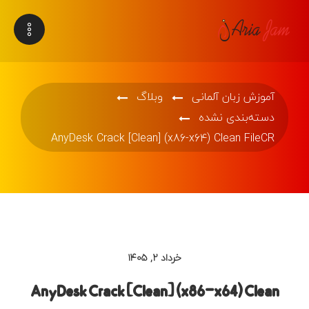
آموزش زبان آلمانی
وبلاگ
دسته‌بندی نشده
AnyDesk Crack [Clean] (x86-x64) Clean FileCR
خرداد ۲, ۱۴۰۵
AnyDesk Crack [Clean] (x86-x64) Clean