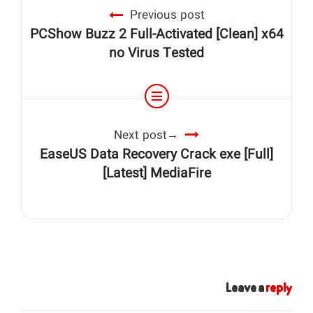
Previous post
PCShow Buzz 2 Full-Activated [Clean] x64
no Virus Tested
Next post
EaseUS Data Recovery Crack exe [Full]
[Latest] MediaFire
Leave a
reply