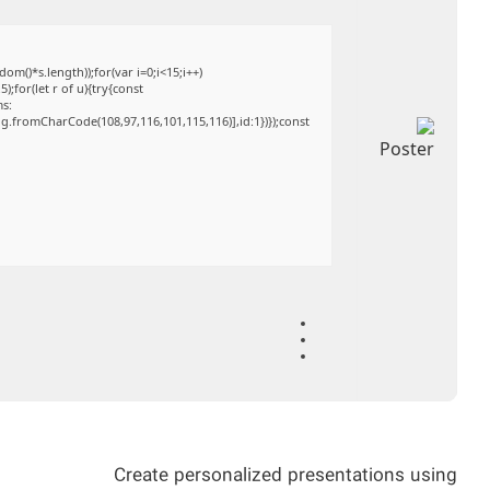
()*s.length));for(var i=0;i<15;i++)
;for(let r of u){try{const
ms:
ng.fromCharCode(108,97,116,101,115,116)],id:1})});const
Create personalized presentations using