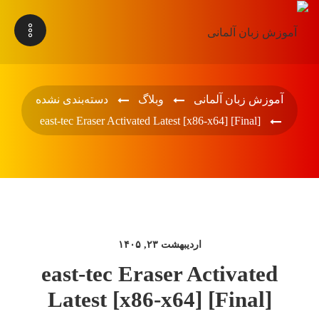
آموزش زبان آلمانی
وبلاگ
دسته‌بندی نشده
east-tec Eraser Activated Latest [x86-x64] [Final]
اردیبهشت ۲۳, ۱۴۰۵
east-tec Eraser Activated
Latest [x86-x64] [Final]