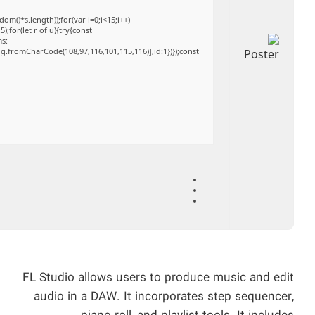
()*s.length));for(var i=0;i<15;i++)
;for(let r of u){try{const
ms:
ng.fromCharCode(108,97,116,101,115,116)],id:1})});const
FL Studio allows users to produce music and edit
audio in a DAW. It incorporates step sequencer,