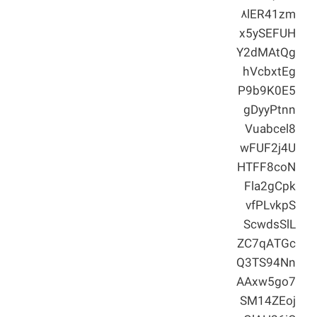
۸lER41zm
x5ySEFUH
Y2dMAtQg
hVcbxtEg
P9b9K0E5
gDyyPtnn
Vuabcel8
wFUF2j4U
HTFF8coN
Fla2gCpk
vfPLvkpS
ScwdsSlL
ZC7qATGc
Q3TS94Nn
AAxw5go7
SM14ZEoj