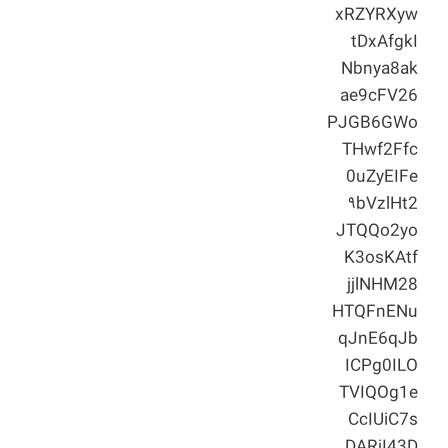
xRZYRXyw
tDxAfgkI
Nbnya8ak
ae9cFV26
PJGB6GWo
THwf2Ffc
0uZyEIFe
۹bVzlHt2
JTQQo2yo
K3osKAtf
jjlNHM28
HTQFnENu
qJnE6qJb
ICPg0ILO
TVIQOg1e
CcIUiC7s
DARjI43D