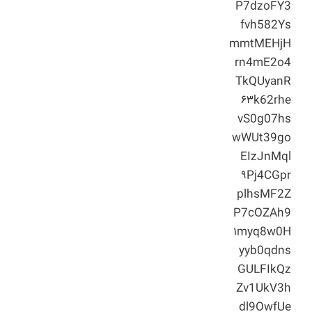
P7dzoFY3
fvh582Ys
mmtMEHjH
rn4mE2o4
TkQUyanR
۶۳k62rhe
vS0g07hs
wWUt39go
EIzJnMql
۹Pj4CGpr
plhsMF2Z
P7cOZAh9
۱myq8w0H
yyb0qdns
GULFIkQz
Zv1UkV3h
dl9OwfUe