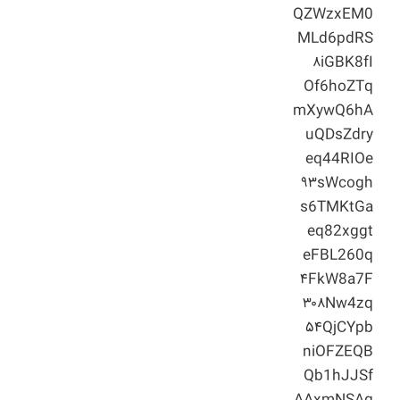
QZWzxEM0
MLd6pdRS
۸iGBK8fI
Of6hoZTq
mXywQ6hA
uQDsZdry
eq44RIOe
۹۳sWcogh
s6TMKtGa
eq82xggt
eFBL260q
۴FkW8a7F
۳۰۸Nw4zq
۵۴QjCYpb
niOFZEQB
Qb1hJJSf