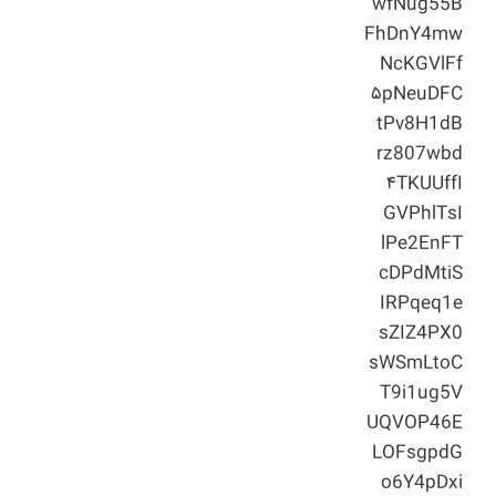
wfNug55B
FhDnY4mw
NcKGVlFf
۵pNeuDFC
tPv8H1dB
rz807wbd
۴TKUUffI
GVPhlTsI
lPe2EnFT
cDPdMtiS
IRPqeq1e
sZIZ4PX0
sWSmLtoC
T9i1ug5V
UQVOP46E
LOFsgpdG
o6Y4pDxi