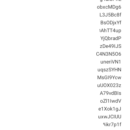
obxcMDg6
L3J5Bc8f
BsODjxYf
۱AhTT4up
YjQbradP
zDe49IJS
C4N3N5O6
uneriVN1
uqszSYHN
MsGI9Ycw
uUOX023z
A79vdBIs
oZl1IwdV
e1Xok1gJ
uxwJCIUU
۹ikr7p1f