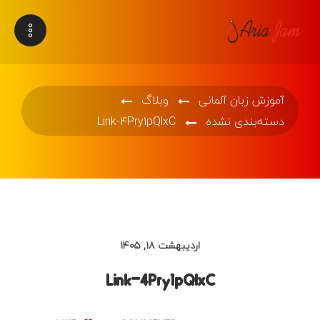
آموزش زبان آلمانی
وبلاگ
دسته‌بندی نشده
Link-4Pry1pQlxC
اردیبهشت ۱۸, ۱۴۰۵
Link-4Pry1pQlxC