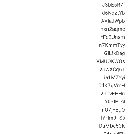
J3bE5R7f
d6NdztYb
AVlaJWpb
hxn2aqmc
۴FcEUnsm
n7KmmTyy
GlLfkDag
VMUOKWOs
auwXCq61
ia1M7Yyi
0dK7gVmH
۸hbvEHHn
۷kPIBLsl
mO7jFEgO
lYHm9FSs
DuMDc53K