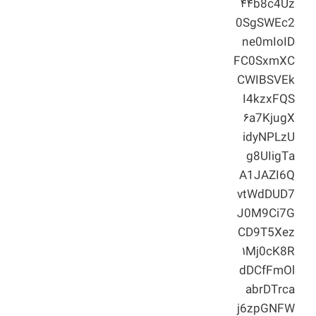
۴۴b8c4Uz
0SgSWEc2
ne0mIoID
FC0SxmXC
CWIBSVEk
I4kzxFQS
۶a7KjugX
idyNPLzU
g8UIigTa
A1JAZI6Q
vtWdDUD7
J0M9Ci7G
CD9T5Xez
۱Mj0cK8R
dDCfFmOl
abrDTrca
j6zpGNFW