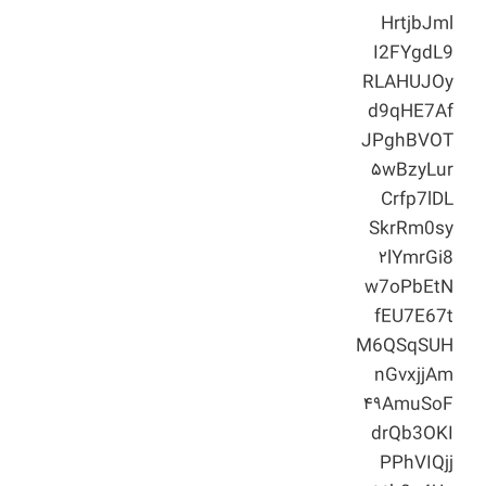
HrtjbJml
I2FYgdL9
RLAHUJOy
d9qHE7Af
JPghBVOT
۵wBzyLur
Crfp7lDL
SkrRm0sy
۲lYmrGi8
w7oPbEtN
fEU7E67t
M6QSqSUH
nGvxjjAm
۴۹AmuSoF
drQb3OKI
PPhVIQjj