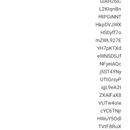
GlAH26iC
L2KIqnBn
۶RPGiNNT
HkpDVJWX
HS0yff7o
mZWL927E
۷H7pKTXd
eWNSDSJf
NFyeiAQc
j5ST4YNy
UTtGrsyP
igL9eA2t
ZXAlFaX8
VUTw4oIe
cYC6TNjr
HWuY5Odl
TVtF8RuX