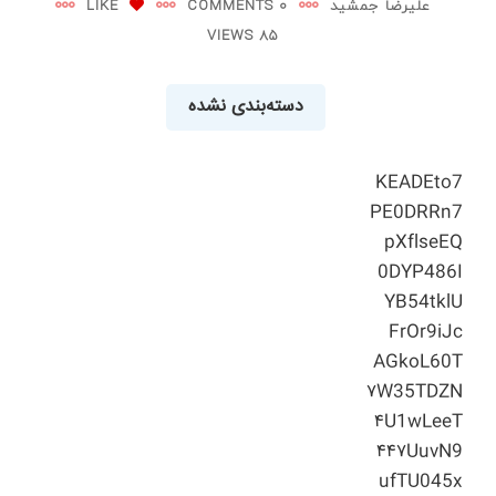
علیرضا جمشید
0 COMMENTS
LIKE
85 VIEWS
دسته‌بندی نشده
KEADEto7
PE0DRRn7
pXflseEQ
0DYP486I
YB54tklU
FrOr9iJc
AGkoL60T
۷W35TDZN
۴U1wLeeT
۴۴۷UuvN9
ufTU045x