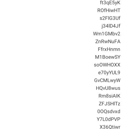
ft3qE5yK
ROfHiwHT
s2FlG3Uf
j34lD4Jf
Wm1GMbv2
ZnRwNuFA
FfrxHnmn
M1BoewSY
soOWHOXX
e70yYUL9
GvCMLwyW
HQvU8wus
Rm8siAIK
ZFJSHlTz
0OQsdvxd
Y7L0dPVP
X36Qtiwr