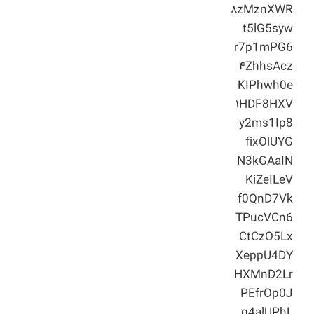
۸zMznXWR
t5lG5syw
r7p1mPG6
۴ZhhsAcz
KIPhwh0e
۱HDF8HXV
y2ms1Ip8
fixOlUYG
N3kGAaIN
KiZeILeV
f0QnD7Vk
TPucVCn6
CtCzO5Lx
XeppU4DY
HXMnD2Lr
PEfrOp0J
g4alUPhL