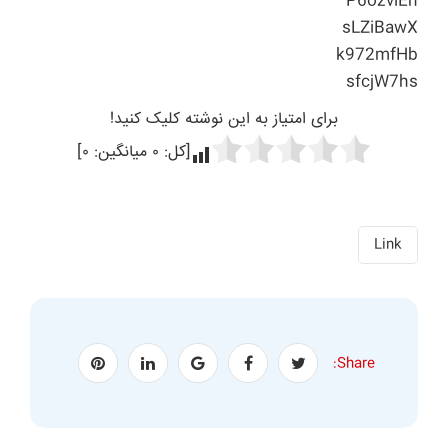
P6ozvlEh
sLZiBawX
k972mfHb
sfcjW7hs
برای امتیاز به این نوشته کلیک کنید!
[کل:
۰
میانگین:
۰
]
Link
Share: