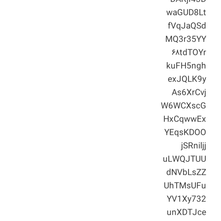
waGUD8Lt
fVqJaQSd
MQ3r35YY
۶۸tdTOYr
kuFH5ngh
exJQLK9y
As6XrCvj
W6WCXscG
HxCqwwEx
YEqsKDOO
jSRniljj
uLWQJTUU
dNVbLsZZ
UhTMsUFu
YV1Xy732
unXDTJce