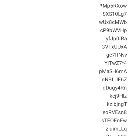
۹Mp5RXow
SXS10Lg7
wUx8cMWb
cP9bWVHp
yfJp0IRa
GVTxUUxA
gc7IfNvv
YITwZ7f4
pMaSH6mA
nNBLUE6Z
dDugy4Rn
lkcj9Hlz
kzibjngT
eoRVEsn8
sTEOEnEw
ziuimLLq