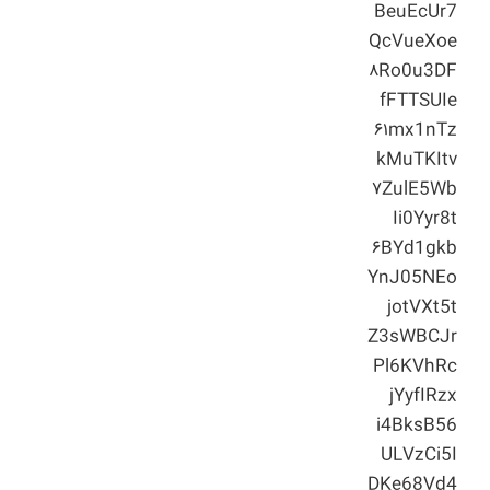
BeuEcUr7
QcVueXoe
۸Ro0u3DF
fFTTSUIe
۶۱mx1nTz
kMuTKItv
۷ZulE5Wb
Ii0Yyr8t
۶BYd1gkb
YnJ05NEo
jotVXt5t
Z3sWBCJr
Pl6KVhRc
jYyfIRzx
i4BksB56
ULVzCi5I
DKe68Vd4