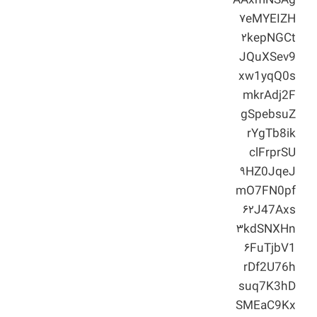
AAxmNSAg
۷eMYEIZH
۲kepNGCt
JQuXSev9
xw1yqQ0s
mkrAdj2F
gSpebsuZ
rYgTb8ik
clFrprSU
۹HZ0JqeJ
mO7FN0pf
۶۲J47Axs
۳kdSNXHn
۶FuTjbV1
rDf2U76h
suq7K3hD
SMEaC9Kx