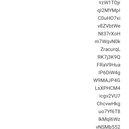
۷zW1TOjr
qI2MYMpI
C0uHO7xi
v8ZVbtWe
Nt37rXoH
m7WqvN0k
ZracurqL
RK7j3K9Q
FRaV9Hua
IP6DiW4g
W9MAJP4G
LsXPHCM4
۱cgv2VU7
ChcvwHkg
uo7Yf6T8
lkMql6Wz
vNSMb552