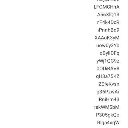
LFOMCHhA
A56XlQ13
۳F4k4DcR
۱PnnhBd9
XAAoK3yM
uow0y3Yb
qBylIDFq
yWj1QG9z
0OUiBAV8
qH3a75KZ
ZEfeKvsn
g36PzwAr
IRniHm43
۲akWMSbM
P305gkQo
Rlga4xqW