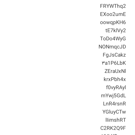
FRYWThq2
EXoo2umE
oowqpKH6
tE7klVy2
ToDo4WyG
NONmqcJD
FgJsCakz
۳a1P6LbK
ZEraUxNl
krxPbh4x
f0vyRAyl
mYwj5GdL
LnR4rsnR
YGluyCTw
lIimshRT
C2RK2Q9F