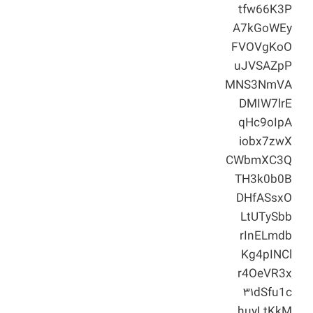
tfw66K3P
A7kGoWEy
FVOVgKoO
uJVSAZpP
MNS3NmVA
DMIW7lrE
qHc9oIpA
iobx7zwX
CWbmXC3Q
TH3k0b0B
DHfASsxO
LtUTySbb
rInELmdb
Kg4pINCl
r4OeVR3x
۳۱dSfu1c
huyLtKkM