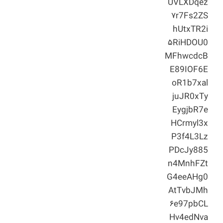
UVLXDqez
۷r7Fs2ZS
hUtxTR2i
۵RiHDOU0
MFhwcdcB
E89IOF6E
oR1b7xal
juJR0xTy
EygjbR7e
HCrmyl3x
P3f4L3Lz
PDcJy885
n4MnhFZt
G4eeAHg0
AtTvbJMh
۶e97pbCL
Hv4edNva