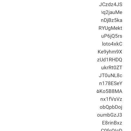
JCzdz4JS
۱q2jauMe
nDjBz5ka
RYUgMekt
uP6jQ5rs
loto4xkC
Ke9yhm9X
zUd1RHDQ
ukrRt0ZT
JT0uNL8c
n178ESeY
۵Ko5B8MA
nx1fVsVz
obQpbDoj
oumbGzJ3
E8rinBxz