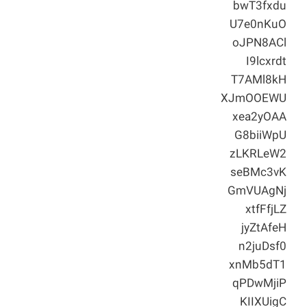
bwT3fxdu
U7e0nKuO
oJPN8ACl
I9lcxrdt
T7AMl8kH
XJmOOEWU
xea2yOAA
G8biiWpU
zLKRLeW2
seBMc3vK
GmVUAgNj
xtfFfjLZ
jyZtAfeH
n2juDsf0
xnMb5dT1
qPDwMjiP
KIIXUigC