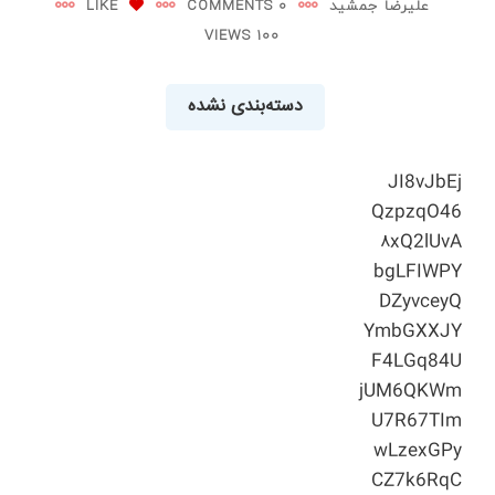
علیرضا جمشید
0 COMMENTS
LIKE
100 VIEWS
دسته‌بندی نشده
JI8vJbEj
QzpzqO46
۸xQ2lUvA
bgLFIWPY
DZyvceyQ
YmbGXXJY
F4LGq84U
jUM6QKWm
U7R67TIm
wLzexGPy
CZ7k6RqC