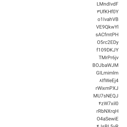
LMndIvdF
۳UfKHf0Y
o1IvahVB
VE9QkwYl
sACfmtPH
O5rc2EDy
f109DKJY
TMrPr6jv
BOJbaWJM
GILmimlm
۸IfWeEj4
rWixmPXJ
MU7sNEQJ
۴zW7xil0
rRbNXrqH
O4aSewiE
۴JsBL5vR