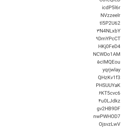
C0fcQIcD
icdP5l6r
NVzzeelr
tl5P2U62
۳N4NLxbY
۹DmYPcCT
HKj0FeD4
NCWDo1AM
۵cIMQEou
yqrjwlay
QHzKv1f3
PHSUUYaK
۶KT5cvc6
۴u0LJdkz
gv2HB9DF
nwPWHOD7
OjsvzLwV