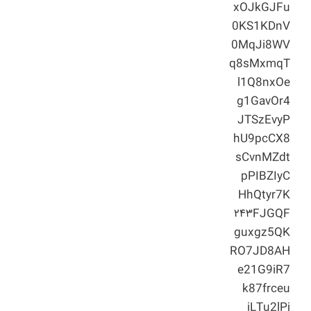
xOJkGJFu
0KS1KDnV
0MqJi8WV
q8sMxmqT
l1Q8nxOe
g1GavOr4
JTSzEvyP
hU9pcCX8
sCvnMZdt
pPIBZIyC
HhQtyr7K
۲۴۳FJGQF
guxgz5QK
RO7JD8AH
e21G9iR7
k87frceu
iLTu2lPj