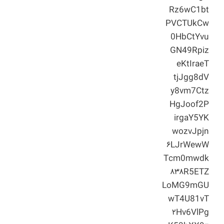
Rz6wC1bt
PVCTUkCw
0HbCtYvu
GN49Rpiz
eKtIraeT
tjJgg8dV
y8vm7Ctz
HgJoof2P
irgaY5YK
wozvJpjn
۶LJrWewW
Tcm0mwdk
۸۳۸R5ETZ
LoMG9mGU
wT4U81vT
۲Hv6VlPg