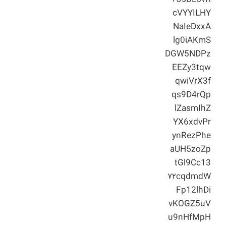
cVYYILHY
NaIeDxxA
lg0iAKmS
DGW5NDPz
EEZy3tqw
qwiVrX3f
qs9D4rQp
lZasmIhZ
YX6xdvPr
ynRezPhe
aUH5zoZp
tGl9Cc13
۷۲cqdmdW
Fp12lhDi
vKOGZ5uV
u9nHfMpH