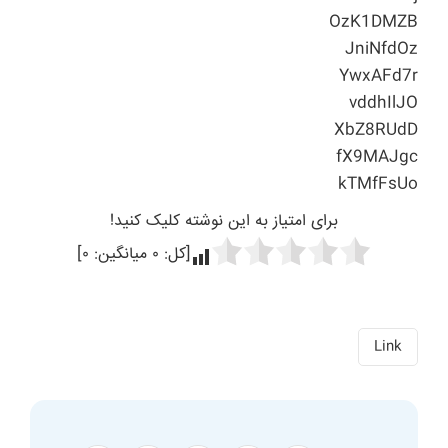
OzK1DMZB
JniNfdOz
YwxAFd7r
vddhIlJO
XbZ8RUdD
fX9MAJgc
kTMfFsUo
برای امتیاز به این نوشته کلیک کنید!
[کل:
۰
میانگین:
۰
]
Link