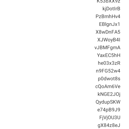
K53bXX9z
kjDotIrB
PzBmhHv4
EBlgnJx1
X8wDnFA5
XJWoyB4I
vJBMFgmA
YaxEC5hH
he03x3zR
n9FG52w4
p0dwot8s
cQoAm6Ve
kNGE2JOj
QydupSKW
e74pB9J9
FjVjOU3U
gX84z8eJ