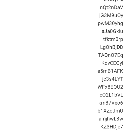
nQt2nDaV
jG3M9uOy
pwM30yhg
aJa0Gxiu
tfktm0rp
LgOhBjDD
TAQnO7Eq
KdvCEOyl
e5mB1AFK
jc3s4LYT
WFx8EQU2
cO2L1bVL
km87Veo6
b1XZoJmU
amjhwL8w
KZ3HDje7