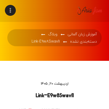
آموزش زبان آلمانی
وبلاگ
دسته‌بندی نشده
Link-E9w8Swavl1
اردیبهشت ۲۰, ۱۴۰۵
Link-E9w8Swavl1