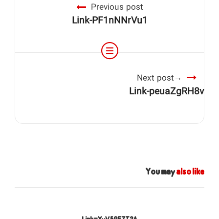
Previous post
Link-PF1nNNrVu1
Next post
Link-peuaZgRH8v
You may
also like
Link-XyV59FZT2A