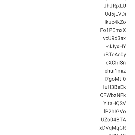
JhJRjxLU
Ud5jLVDi
lkuc4kZo
Fo1PEmxX
vcU9d3ax
۰۱IJyxHY
uBTcAc0y
cXCIrISn
ehui1miz
l7goMtf0
IuH3BeEk
CFWbzNFk
YItaHQSV
lP2hIGVo
UZo04BTA
xDVqMqCR