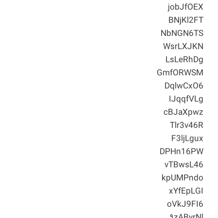
jobJfOEX
BNjKl2FT
NbNGN6TS
WsrLXJKN
LsLeRhDg
GmfORWSM
DqlwCxO6
IJqqfVLg
cBJaXpwz
Tlr3v46R
F3ljLgux
DPHn16PW
vTBwsL46
kpUMPndo
xYfEpLGI
oVkJ9FI6
۹zAByrNl