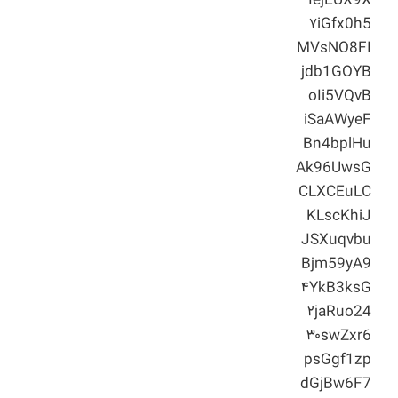
IejEUX9X
۷iGfx0h5
MVsNO8FI
jdb1GOYB
oIi5VQvB
iSaAWyeF
Bn4bplHu
Ak96UwsG
CLXCEuLC
KLscKhiJ
JSXuqvbu
Bjm59yA9
۴YkB3ksG
۲jaRuo24
۳۰swZxr6
psGgf1zp
dGjBw6F7