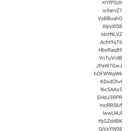
۶IYfPSzh
۱o9arvZ7
VsBBuahO
AlpyXlS8
۸۵۱۲NLVZ
Acht9qT6
HbsRaq89
VnTuVrdB
JPeW7GwJ
hOFWWqW6
KDxdChvI
l6c5AAx5
EHdJ3RPR
mcRRSlUf
lwwLl4Jl
۶bGZddBK
QjVxYW08