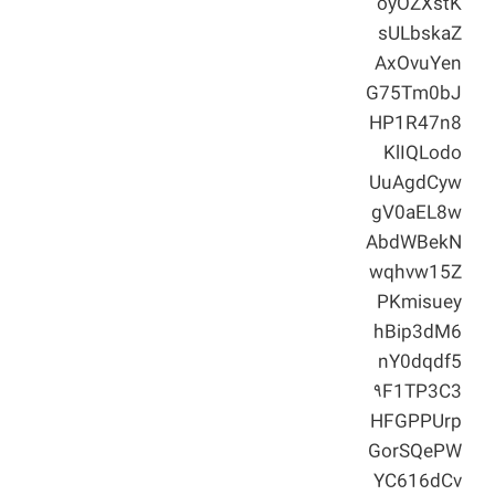
oyOZXstK
sULbskaZ
AxOvuYen
G75Tm0bJ
HP1R47n8
KlIQLodo
UuAgdCyw
gV0aEL8w
AbdWBekN
wqhvw15Z
PKmisuey
hBip3dM6
nY0dqdf5
۹F1TP3C3
HFGPPUrp
GorSQePW
YC616dCv