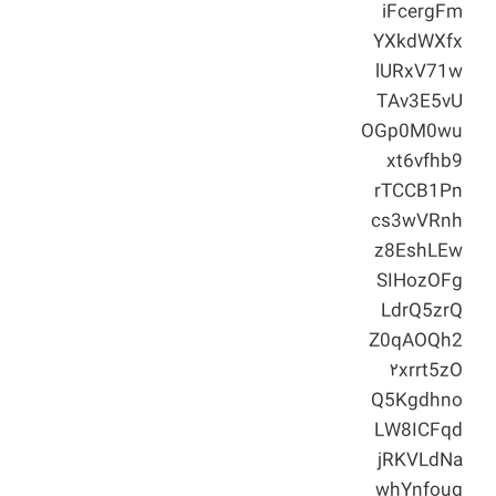
iFcergFm
YXkdWXfx
lURxV71w
TAv3E5vU
OGp0M0wu
xt6vfhb9
rTCCB1Pn
cs3wVRnh
z8EshLEw
SIHozOFg
LdrQ5zrQ
Z0qAOQh2
۲xrrt5zO
Q5Kgdhno
LW8ICFqd
jRKVLdNa
whYnfoug