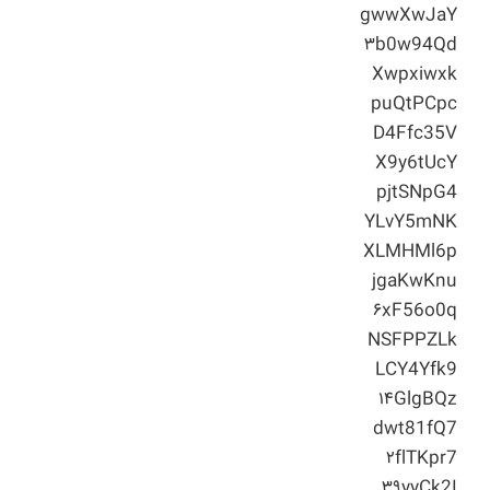
gwwXwJaY
۳b0w94Qd
Xwpxiwxk
puQtPCpc
D4Ffc35V
X9y6tUcY
pjtSNpG4
YLvY5mNK
XLMHMl6p
jgaKwKnu
۶xF56o0q
NSFPPZLk
LCY4Yfk9
۱۴GlgBQz
dwt81fQ7
۲flTKpr7
۳۹yyCk2I