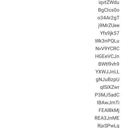
iqvtZWdu
BgCIcs0o
o34Ar2gT
j9MrZUee
Yfs9jk57
Wk3nPQLu
NvV9YCRC
HGEeVCJn
BWtl9vh9
YXWJJnLL
gNJuBzpU
qlSiXZwr
P3MJ5adC
IBAwJmTi
FEAl8kMj
REA3JnME
RjxSPwLq