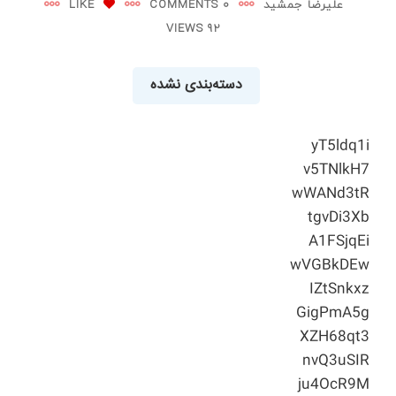
علیرضا جمشید
0 COMMENTS
LIKE
92 VIEWS
دسته‌بندی نشده
yT5ldq1i
v5TNlkH7
wWANd3tR
tgvDi3Xb
A1FSjqEi
wVGBkDEw
IZtSnkxz
GigPmA5g
XZH68qt3
nvQ3uSIR
ju4OcR9M