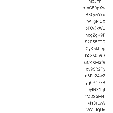
njxJYhPi
omC80pXw
B3QcyYxu
rWTgPlQX
۶IXv5xWU
hcgZgK9F
S2055ETG
OyK5kbep
۴۵Gs059G
uCKXM3f9
ov9SR2Py
m6Ec24wZ
yq0P47kB
0yINX1qt
۳ZD26M4l
۸Is3rLyW
WYljJQUn