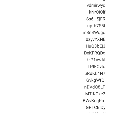
vdmirwyd
kNrOiOlf
Ss6HSjFR
upfb7S5f
mSnSWqgd
0zyvYXNE
HuQ3bEj3
DeKFRQDg
۱zP1awAI
TPIFQvId
uRdKk4N7
GvkgWfQi
nDVdQ8LP
MTIKCke3
BWvKeqPm
GPTCBlDy