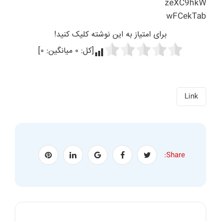
zeXC9hkW
wFCekTab
برای امتیاز به این نوشته کلیک کنید!
[کل:
۰
میانگین:
۰
]
Link
Share: