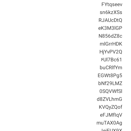
FYtqseev
sn6kzXSs
RJAUcDtQ
eK3M3lGP
N856dZ8c
mlGrrHDK
HjYvPV2Q
۶Ul7Bc61
buCRlfYm
EGWt8Pg5
bNf29LMZ
0SQVWfSl
d8ZVLhmG
KVQyZQof
eFJMfIqV
muTAX0Ag