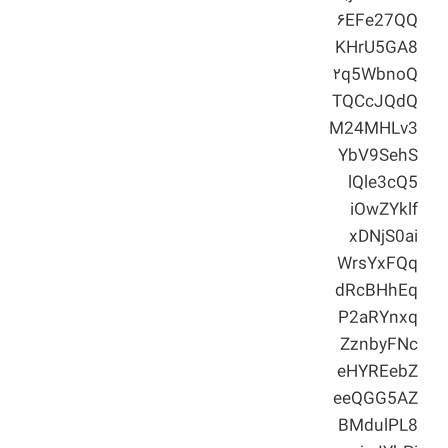
۶EFe27QQ
KHrU5GA8
۲q5WbnoQ
TQCcJQdQ
M24MHLv3
YbV9SehS
lQle3cQ5
iOwZYklf
xDNjS0ai
WrsYxFQq
dRcBHhEq
P2aRYnxq
ZznbyFNc
eHYREebZ
eeQGG5AZ
BMdulPL8