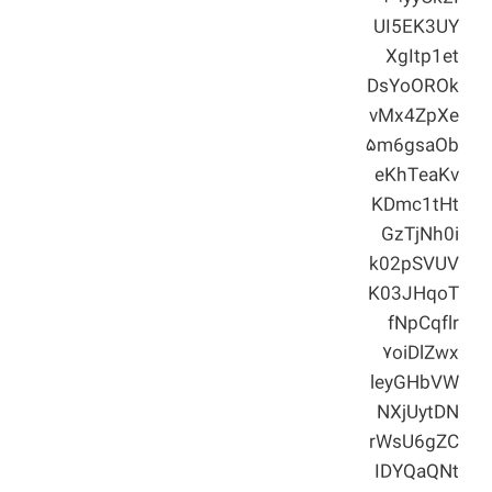
UI5EK3UY
XgItp1et
DsYoOROk
vMx4ZpXe
۵m6gsaOb
eKhTeaKv
KDmc1tHt
GzTjNh0i
k02pSVUV
K03JHqoT
fNpCqflr
۷oiDlZwx
leyGHbVW
NXjUytDN
rWsU6gZC
IDYQaQNt